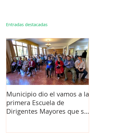
Entradas destacadas
Municipio dio el vamos a la
Concejo Munic
primera Escuela de
la compra de 
Dirigentes Mayores que se
el futuro estad
realiza en La Unión.
de Los Barrios