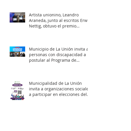
familias en distintos sectores
rurales de la comuna.
Artista unionino, Leandro
Araneda, junto al escritos Erwin
Nettig, obtuvo el premio
regional de las Artes y las
Culturas 2025.
Municipio de La Unión invita a
personas con discapacidad a
postular al Programa de
Ayudas Técnicas SENADIS 2026.
Municipalidad de La Unión
invita a organizaciones sociales
a participar en elecciones del
COSOC 2026–2030.
MUNICIPIO DE LA UNIÓN ABRE