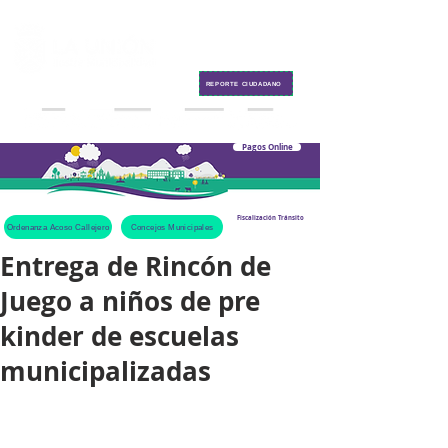
Contacto
REPORTE CIUDADANO
Pagos Online
Fiscalización Tránsito
Ordenanza Acoso Callejero
Concejos Municipales
Entrega de Rincón de
Juego a niños de pre
kinder de escuelas
municipalizadas