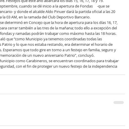
e. Festejos que este año abarcará los días 15, 16, 17, 18 y 19.
ptiembre, cuando se dé inicio a la apertura de Fondas     -que se 
ancario- y donde el alcalde Aldo Pinuer dará la partida oficial a las 20 
 a la 03 AM, en la ramada del Club Deportivo Bancario.
, para cerrar también a las tres de la mañana; todo ello a excepción del 
do fondas y ramadas podrán trabajar como máximo hasta las 18 horas.
eñaló que “como Municipio ya tenemos coordinadas todas las 
 Patrio y lo que nos estaba restando, era determinar el horario de 
 Esperamos que todo gire en torno a un festejo en familia, seguro y 
memoración de un nuevo aniversario Patrio”, concluyó.
unicipio como Carabineros, se encuentran coordinados para trabajar 
guridad, con el fin de proteger un nuevo festejo de la independencia 