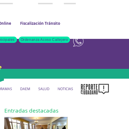
Online
Fiscalización Tránsito
Contacto
icipales
Ordenanza Acoso Callejero
ORAMAS
DAEM
SALUD
NOTICIAS
Entradas destacadas