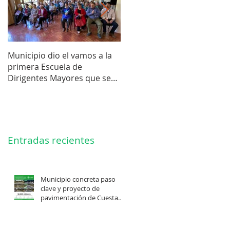
Municipio dio el vamos a la
Concejo Municipal aprobó l
primera Escuela de
compra de terreno para el
Dirigentes Mayores que se
futuro estadio de la liga de
realiza en La Unión.
Los Barrios.
Entradas recientes
Municipio concreta paso
clave y proyecto de
pavimentación de Cuesta
Felis Quechu inicia su
cuenta regresiva.