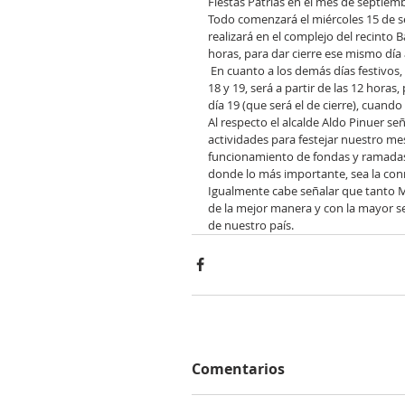
Fiestas Patrias en el mes de septiembr
Todo comenzará el miércoles 15 de se
realizará en el complejo del recinto B
horas, para dar cierre ese mismo día
 En cuanto a los demás días festivos, se determinó en Concejo que la hora de apertura para los días 16, 17, 
18 y 19, será a partir de las 12 horas
día 19 (que será el de cierre), cuan
Al respecto el alcalde Aldo Pinuer s
actividades para festejar nuestro mes
funcionamiento de fondas y ramadas.
donde lo más importante, sea la con
Igualmente cabe señalar que tanto M
de la mejor manera y con la mayor se
de nuestro país.
Comentarios