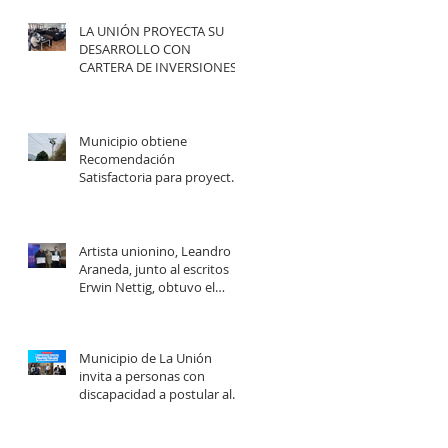
LA UNIÓN PROYECTA SU
DESARROLLO CON
CARTERA DE INVERSIONES
POR MÁS DE $20 MIL
MILLONES.
Municipio obtiene
Recomendación
Satisfactoria para proyecto
de electrificación rural que
beneficiará a 103 familias en
distintos sectores rurales de
la comuna.
Artista unionino, Leandro
Araneda, junto al escritos
Erwin Nettig, obtuvo el
premio regional de las Artes
y las Culturas 2025.
Municipio de La Unión
invita a personas con
discapacidad a postular al
Programa de Ayudas
Técnicas SENADIS 2026.