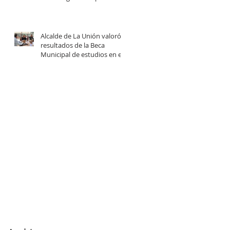
centro comunitario de
cuidados en la Provincia del
Ranco.
Alcalde de La Unión valoró
resultados de la Beca
Municipal de estudios en el
extranjero tras reunión con
estudiantes beneficiadas