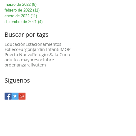
marzo de 2022
(9)
9 entradas
febrero de 2022
(11)
11 entradas
enero de 2022
(11)
11 entradas
diciembre de 2021
(4)
4 entradas
Buscar por tags
Educación
Estacionamientos
Folleco
Furgón
Jardín Infantil
MOP
Puerto Nuevo
Refugios
Sala Cuna
adultos mayores
octubre
ordenanza
rally
utem
Síguenos
a Unión