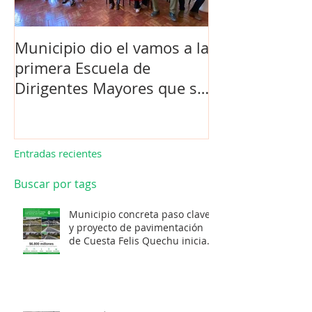
Municipio dio el vamos a la
Concejo Munic
primera Escuela de
la compra de 
Dirigentes Mayores que se
el futuro estad
realiza en La Unión.
de Los Barrios
Entradas recientes
Buscar por tags
Municipio concreta paso clave
y proyecto de pavimentación
de Cuesta Felis Quechu inicia
su cuenta regresiva.