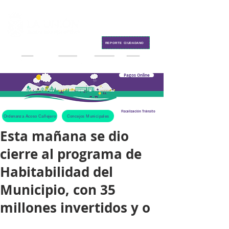
Contacto
REPORTE CIUDADANO
Pagos Online
Fiscalización Tránsito
Ordenanza Acoso Callejero
Concejos Municipales
Esta mañana se dio
cierre al programa de
Habitabilidad del
Municipio, con 35
millones invertidos y o