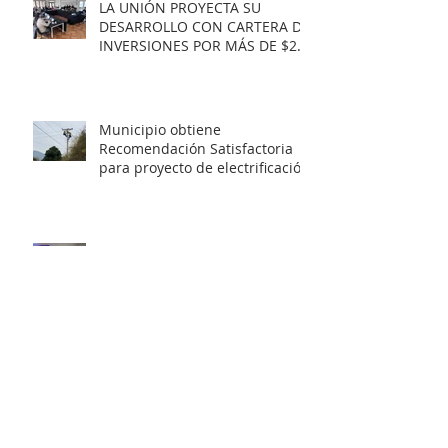
LA UNIÓN PROYECTA SU
DESARROLLO CON CARTERA DE
INVERSIONES POR MÁS DE $20
MIL MILLONES.
Municipio obtiene
Recomendación Satisfactoria
para proyecto de electrificación
rural que beneficiará a 103
familias en distintos sectores
rurales de la comuna.
Artista unionino, Leandro
Araneda, junto al escritos Erwin
Nettig, obtuvo el premio
regional de las Artes y las
Culturas 2025.
Municipio de La Unión invita a
personas con discapacidad a
postular al Programa de
Ayudas Técnicas SENADIS 2026.