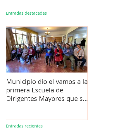
Entradas destacadas
Municipio dio el vamos a la
Concejo Munic
primera Escuela de
la compra de 
Dirigentes Mayores que se
el futuro estad
realiza en La Unión.
de Los Barrios
Entradas recientes