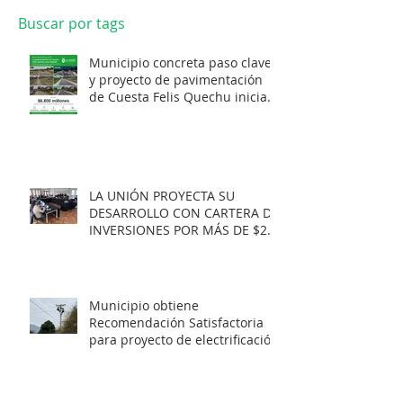
Buscar por tags
Municipio concreta paso clave
y proyecto de pavimentación
de Cuesta Felis Quechu inicia
su cuenta regresiva.
LA UNIÓN PROYECTA SU
DESARROLLO CON CARTERA DE
INVERSIONES POR MÁS DE $20
MIL MILLONES.
Municipio obtiene
Recomendación Satisfactoria
para proyecto de electrificación
rural que beneficiará a 103
familias en distintos sectores
rurales de la comuna.