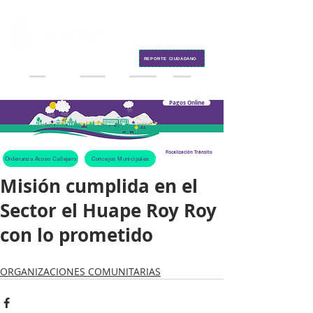
Contacto
REPORTE CIUDADANO
Pagos Online
Fiscalización Tránsito
Ordenanza Acoso Callejero
Concejos Municipales
Misión cumplida en el
Sector el Huape Roy Roy
con lo prometido
ORGANIZACIONES COMUNITARIAS