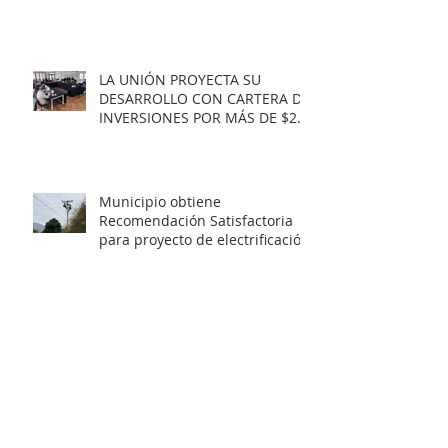
LA UNIÓN PROYECTA SU
DESARROLLO CON CARTERA DE
INVERSIONES POR MÁS DE $20
MIL MILLONES.
Municipio obtiene
Recomendación Satisfactoria
para proyecto de electrificación
rural que beneficiará a 103
familias en distintos sectores
rurales de la comuna.
Artista unionino, Leandro
Araneda, junto al escritos Erwin
Nettig, obtuvo el premio
regional de las Artes y las
Culturas 2025.
Municipio de La Unión invita a