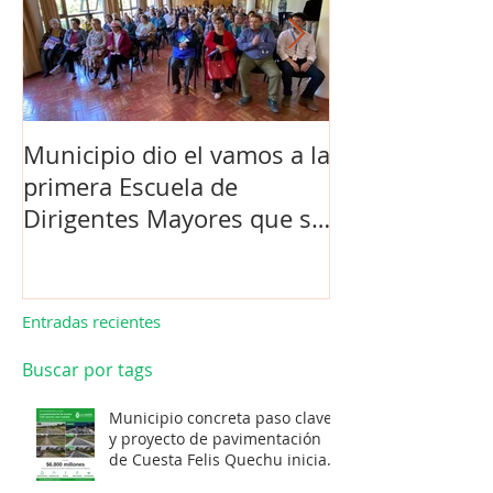
Municipio dio el vamos a la
Concejo Munic
primera Escuela de
la compra de 
Dirigentes Mayores que se
el futuro estad
realiza en La Unión.
de Los Barrios
Entradas recientes
Buscar por tags
Municipio concreta paso clave
y proyecto de pavimentación
de Cuesta Felis Quechu inicia
su cuenta regresiva.