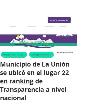
Contacto
REPORTE CIUDADANO
Pagos Online
Fiscalización Tránsito
Ordenanza Acoso Callejero
Concejos Municipales
Municipio de La Unión
se ubicó en el lugar 22
en ranking de
Transparencia a nivel
nacional