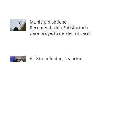
MIL MILLONES.
Municipio obtiene
Recomendación Satisfactoria
para proyecto de electrificación
rural que beneficiará a 103
familias en distintos sectores
rurales de la comuna.
Artista unionino, Leandro
Araneda, junto al escritos Erwin
Nettig, obtuvo el premio
regional de las Artes y las
Culturas 2025.
Municipio de La Unión invita a
personas con discapacidad a
postular al Programa de
Ayudas Técnicas SENADIS 2026.
Municipalidad de La Unión
invita a organizaciones sociales