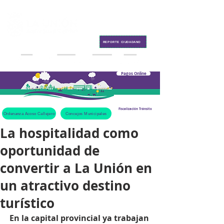
Contacto
REPORTE CIUDADANO
Pagos Online
Fiscalización Tránsito
Ordenanza Acoso Callejero
Concejos Municipales
La hospitalidad como
oportunidad de
convertir a La Unión en
un atractivo destino
turístico
En la capital provincial ya trabajan 