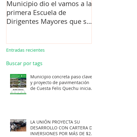
Municipio dio el vamos a la
Concejo Munic
primera Escuela de
la compra de 
Dirigentes Mayores que se
el futuro estad
realiza en La Unión.
de Los Barrios
Entradas recientes
Buscar por tags
Municipio concreta paso clave
y proyecto de pavimentación
de Cuesta Felis Quechu inicia
su cuenta regresiva.
LA UNIÓN PROYECTA SU
DESARROLLO CON CARTERA DE
INVERSIONES POR MÁS DE $20