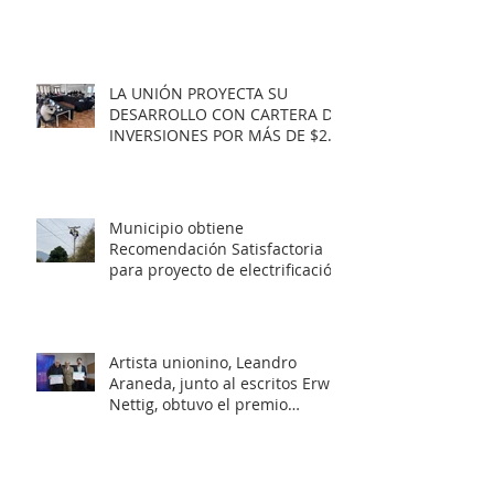
LA UNIÓN PROYECTA SU
DESARROLLO CON CARTERA DE
INVERSIONES POR MÁS DE $20
MIL MILLONES.
Municipio obtiene
Recomendación Satisfactoria
para proyecto de electrificación
rural que beneficiará a 103
familias en distintos sectores
rurales de la comuna.
Artista unionino, Leandro
Araneda, junto al escritos Erwin
Nettig, obtuvo el premio
regional de las Artes y las
Culturas 2025.
Municipio de La Unión invita a