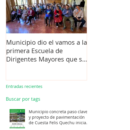
Municipio dio el vamos a la
Concejo Munic
primera Escuela de
la compra de 
Dirigentes Mayores que se
el futuro estad
realiza en La Unión.
de Los Barrios
Entradas recientes
Buscar por tags
Municipio concreta paso clave
y proyecto de pavimentación
de Cuesta Felis Quechu inicia
su cuenta regresiva.