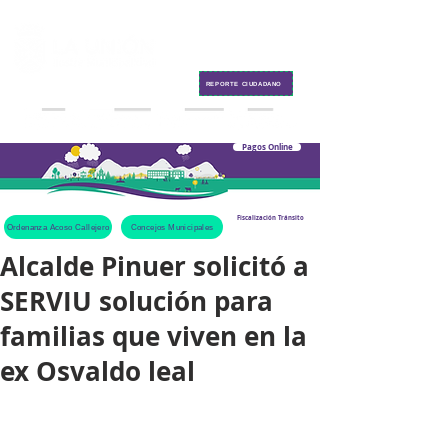
Contacto
REPORTE CIUDADANO
Pagos Online
Fiscalización Tránsito
Ordenanza Acoso Callejero
Concejos Municipales
Alcalde Pinuer solicitó a
SERVIU solución para
familias que viven en la
ex Osvaldo leal