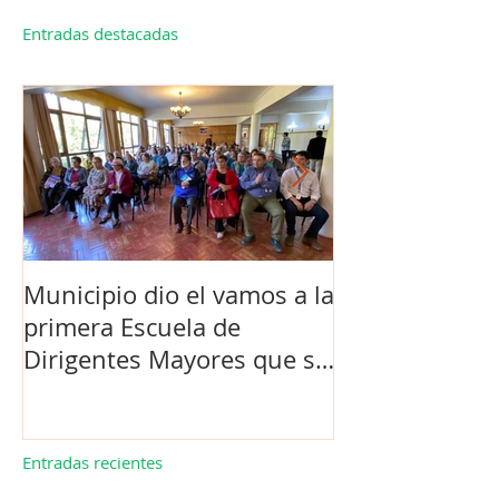
Entradas destacadas
Municipio dio el vamos a la
Concejo Munic
primera Escuela de
la compra de 
Dirigentes Mayores que se
el futuro estad
realiza en La Unión.
de Los Barrios
Entradas recientes