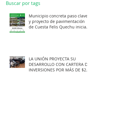
Buscar por tags
Municipio concreta paso clave
y proyecto de pavimentación
de Cuesta Felis Quechu inicia
su cuenta regresiva.
LA UNIÓN PROYECTA SU
DESARROLLO CON CARTERA DE
INVERSIONES POR MÁS DE $20
MIL MILLONES.
Municipio obtiene
Recomendación Satisfactoria
para proyecto de electrificación
rural que beneficiará a 103
familias en distintos sectores
rurales de la comuna.
Artista unionino, Leandro