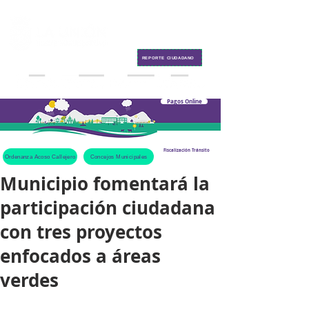
Contacto
REPORTE CIUDADANO
Pagos Online
Fiscalización Tránsito
Ordenanza Acoso Callejero
Concejos Municipales
Municipio fomentará la
participación ciudadana
con tres proyectos
enfocados a áreas
verdes