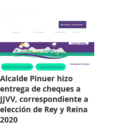
Contacto
REPORTE CIUDADANO
Pagos Online
Fiscalización Tránsito
Ordenanza Acoso Callejero
Concejos Municipales
Alcalde Pinuer hizo
entrega de cheques a
JJVV, correspondiente a
elección de Rey y Reina
2020