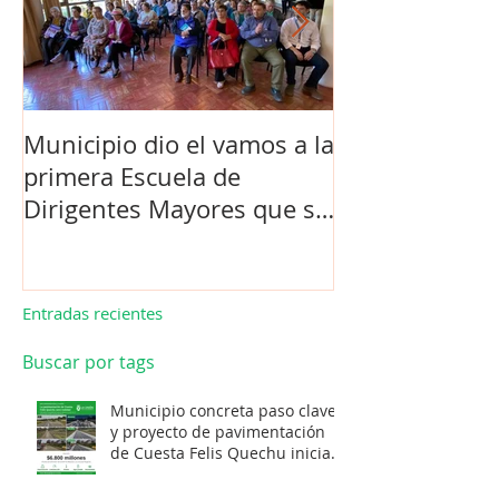
Municipio dio el vamos a la
Concejo Munic
primera Escuela de
la compra de 
Dirigentes Mayores que se
el futuro estad
realiza en La Unión.
de Los Barrios
Entradas recientes
Buscar por tags
Municipio concreta paso clave
y proyecto de pavimentación
de Cuesta Felis Quechu inicia
su cuenta regresiva.