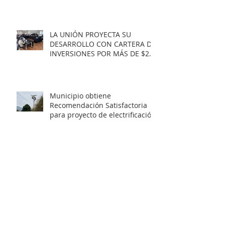
LA UNIÓN PROYECTA SU
DESARROLLO CON CARTERA DE
INVERSIONES POR MÁS DE $20
MIL MILLONES.
Municipio obtiene
Recomendación Satisfactoria
para proyecto de electrificación
rural que beneficiará a 103
familias en distintos sectores
rurales de la comuna.
Artista unionino, Leandro
Araneda, junto al escritos Erwin
Nettig, obtuvo el premio
regional de las Artes y las
Culturas 2025.
Municipio de La Unión invita a