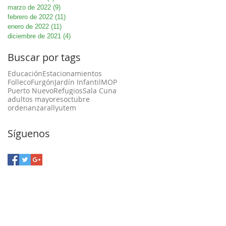
marzo de 2022
(9)
9 entradas
febrero de 2022
(11)
11 entradas
enero de 2022
(11)
11 entradas
diciembre de 2021
(4)
4 entradas
Buscar por tags
Educación
Estacionamientos
Folleco
Furgón
Jardín Infantil
MOP
Puerto Nuevo
Refugios
Sala Cuna
adultos mayores
octubre
ordenanza
rally
utem
Síguenos
a Unión