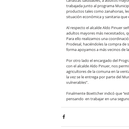
canastas saludables, a adultos mayor
trabajada junto al programa Municipa
productos tales como zanahorias, lech
situación económica y sanitaria que 
Al respecto el alcalde Aldo Pinuer señ
adultos mayores más necesitados, q
Para ello realizamos una coordinaci
Prodesal, haciéndoles la compra de 
forma apoyamos a más vecinos de la 
Por otro lado el encargado del Progr
con el alcalde Aldo Pinuer, nos perm
agricultores de la comuna en la ven
la vez se le entrega por parte del Mu
vulnerables”.
Finalmente Boettcher indicó que “esta
pensando  en trabajar en una segund