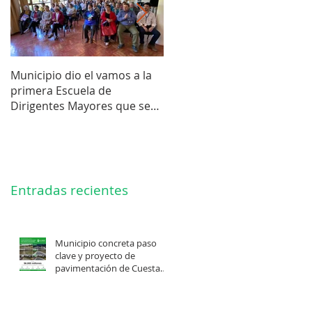
Municipio dio el vamos a la
Concejo Municipal aprobó l
primera Escuela de
compra de terreno para el
Dirigentes Mayores que se
futuro estadio de la liga de
realiza en La Unión.
Los Barrios.
Entradas recientes
Municipio concreta paso
clave y proyecto de
pavimentación de Cuesta
Felis Quechu inicia su
cuenta regresiva.