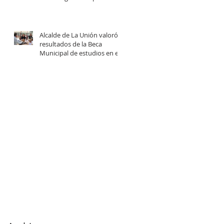
centro comunitario de
cuidados en la Provincia del
Ranco.
Alcalde de La Unión valoró
resultados de la Beca
Municipal de estudios en el
extranjero tras reunión con
estudiantes beneficiadas