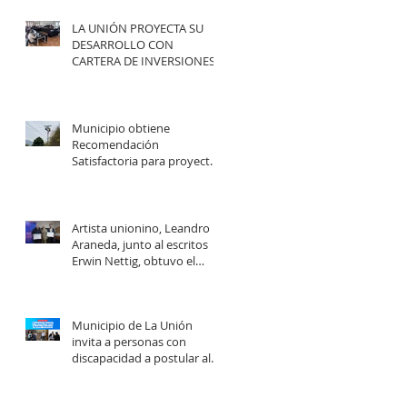
LA UNIÓN PROYECTA SU
DESARROLLO CON
CARTERA DE INVERSIONES
POR MÁS DE $20 MIL
MILLONES.
Municipio obtiene
Recomendación
Satisfactoria para proyecto
de electrificación rural que
beneficiará a 103 familias en
distintos sectores rurales de
la comuna.
Artista unionino, Leandro
Araneda, junto al escritos
Erwin Nettig, obtuvo el
premio regional de las Artes
y las Culturas 2025.
Municipio de La Unión
invita a personas con
discapacidad a postular al
Programa de Ayudas
Técnicas SENADIS 2026.