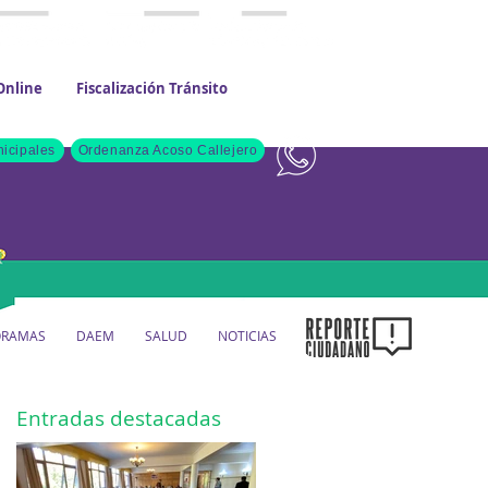
Online
Fiscalización Tránsito
Contacto
icipales
Ordenanza Acoso Callejero
ORAMAS
DAEM
SALUD
NOTICIAS
Entradas destacadas