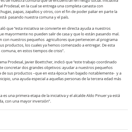
es de nuestra comuna que se encuentran en riesgo social. Iniciativa 
l Prodesal, en la cual se entrega una completa canasta con 
ugas, papas, zapallos y otros, con el fin de poder paliar en parte la 
está  pasando nuestra comuna y el país.
aló que “esta iniciativa se convierte en directa ayuda a nuestros 
ue mayormente no pueden salir de casa y que lo están pasando mal. 
ón con nuestros pequeños  agricultores que pertenecen al programa 
sus productos, los cuales ya hemos comenzado a entregar. De esta 
comuna, en estos tiempos de crisis”.
ama Prodesal, Javier Boettcher, indicó que “este trabajo coordinado 
ite concretar dos grandes objetivos: ayudar a nuestros pequeños 
ta de sus productos –que en esta época han bajado notablemente-  y a 
nicipio, una ayuda especial a aquellas personas de la tercera edad más 
 es una primera etapa de la iniciativa y el alcalde Aldo Pinuer ya está 
a, con una mayor inversión”.