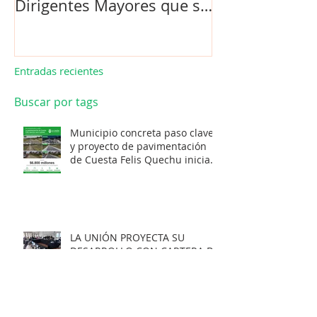
Dirigentes Mayores que se
el futuro estad
realiza en La Unión.
de Los Barrios
Entradas recientes
Buscar por tags
Municipio concreta paso clave
y proyecto de pavimentación
de Cuesta Felis Quechu inicia
su cuenta regresiva.
LA UNIÓN PROYECTA SU
DESARROLLO CON CARTERA DE
INVERSIONES POR MÁS DE $20
MIL MILLONES.