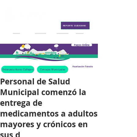
Contacto
REPORTE CIUDADANO
Pagos Online
Fiscalización Tránsito
Ordenanza Acoso Callejero
Concejos Municipales
Personal de Salud
Municipal comenzó la
entrega de
medicamentos a adultos
mayores y crónicos en
sus d