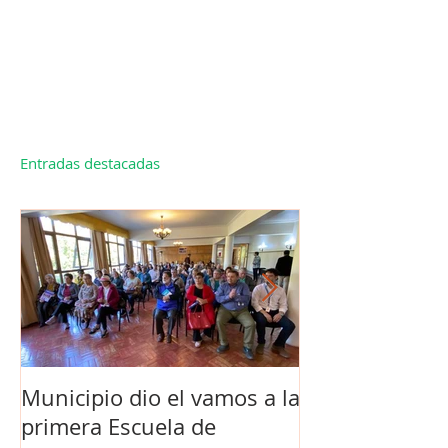
Entradas destacadas
Municipio dio el vamos a la
Concejo Munic
primera Escuela de
la compra de 