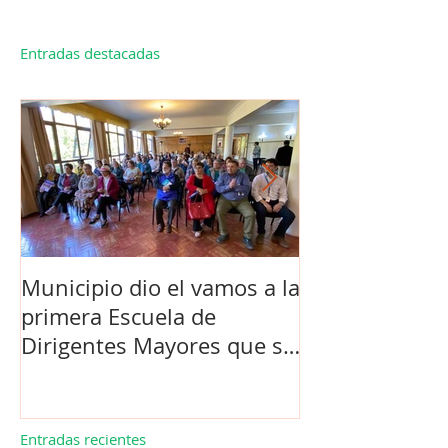
Entradas destacadas
Municipio dio el vamos a la
Concejo Munic
primera Escuela de
la compra de 
Dirigentes Mayores que se
el futuro estad
realiza en La Unión.
de Los Barrios
Entradas recientes