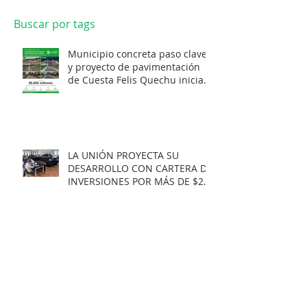
Buscar por tags
Municipio concreta paso clave
y proyecto de pavimentación
de Cuesta Felis Quechu inicia
su cuenta regresiva.
LA UNIÓN PROYECTA SU
DESARROLLO CON CARTERA DE
INVERSIONES POR MÁS DE $20
MIL MILLONES.
Municipio obtiene
Recomendación Satisfactoria
para proyecto de electrificación
rural que beneficiará a 103
familias en distintos sectores
rurales de la comuna.