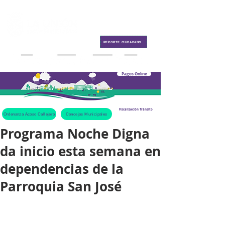
Contacto
REPORTE CIUDADANO
Pagos Online
Fiscalización Tránsito
Ordenanza Acoso Callejero
Concejos Municipales
Programa Noche Digna
da inicio esta semana en
dependencias de la
Parroquia San José