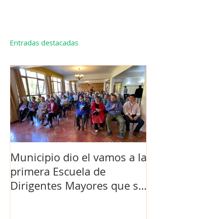
Entradas destacadas
Municipio dio el vamos a la
Concejo Munic
primera Escuela de
la compra de 
Dirigentes Mayores que se
el futuro estad
realiza en La Unión.
de Los Barrios