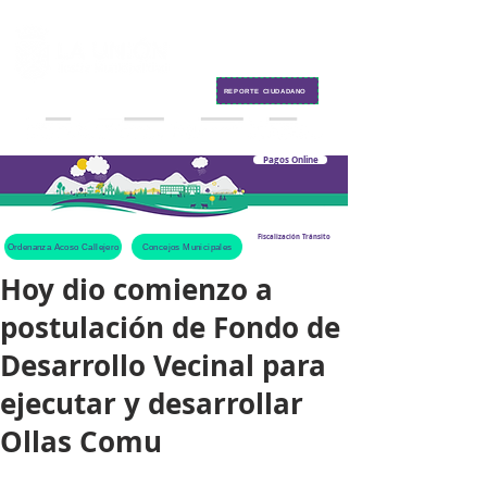
Contacto
REPORTE CIUDADANO
Pagos Online
Fiscalización Tránsito
Ordenanza Acoso Callejero
Concejos Municipales
Hoy dio comienzo a
postulación de Fondo de
Desarrollo Vecinal para
ejecutar y desarrollar
Ollas Comu