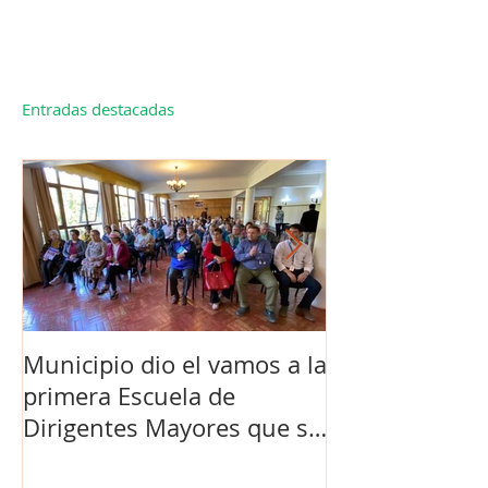
Entradas destacadas
Municipio dio el vamos a la
Concejo Munic
primera Escuela de
la compra de 
Dirigentes Mayores que se
el futuro estad
realiza en La Unión.
de Los Barrios