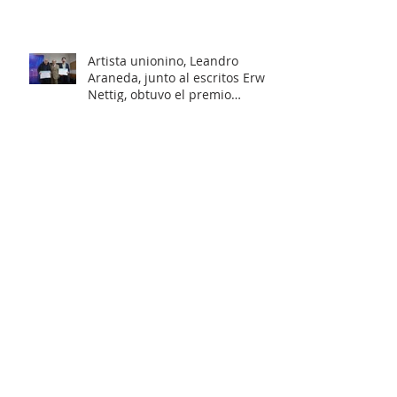
rural que beneficiará a 103
familias en distintos sectores
rurales de la comuna.
Artista unionino, Leandro
Araneda, junto al escritos Erwin
Nettig, obtuvo el premio
regional de las Artes y las
Culturas 2025.
Municipio de La Unión invita a
personas con discapacidad a
postular al Programa de
Ayudas Técnicas SENADIS 2026.
Municipalidad de La Unión
invita a organizaciones sociales
a participar en elecciones del
COSOC 2026–2030.