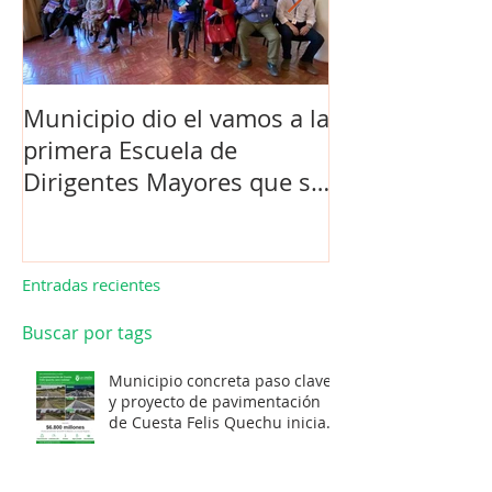
Municipio dio el vamos a la
Concejo Munic
primera Escuela de
la compra de 
Dirigentes Mayores que se
el futuro estad
realiza en La Unión.
de Los Barrios
Entradas recientes
Buscar por tags
Municipio concreta paso clave
y proyecto de pavimentación
de Cuesta Felis Quechu inicia
su cuenta regresiva.