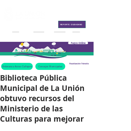
Contacto
REPORTE CIUDADANO
Pagos Online
Fiscalización Tránsito
Ordenanza Acoso Callejero
Concejos Municipales
Biblioteca Pública
Municipal de La Unión
obtuvo recursos del
Ministerio de las
Culturas para mejorar