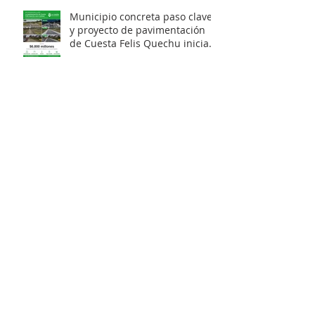
Municipio concreta paso clave
y proyecto de pavimentación
de Cuesta Felis Quechu inicia
su cuenta regresiva.
LA UNIÓN PROYECTA SU
DESARROLLO CON CARTERA DE
INVERSIONES POR MÁS DE $20
MIL MILLONES.
Municipio obtiene
Recomendación Satisfactoria
para proyecto de electrificación
rural que beneficiará a 103
familias en distintos sectores
rurales de la comuna.
Artista unionino, Leandro
Araneda, junto al escritos Erwin