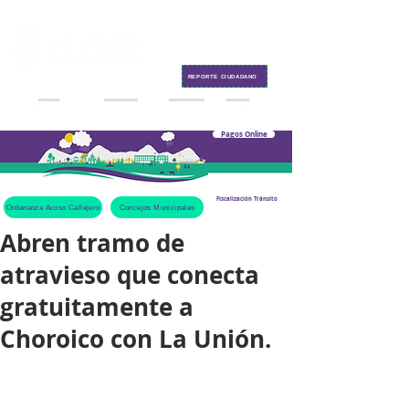
Contacto
REPORTE CIUDADANO
Pagos Online
Fiscalización Tránsito
Ordenanza Acoso Callejero
Concejos Municipales
Abren tramo de
atravieso que conecta
gratuitamente a
Choroico con La Unión.