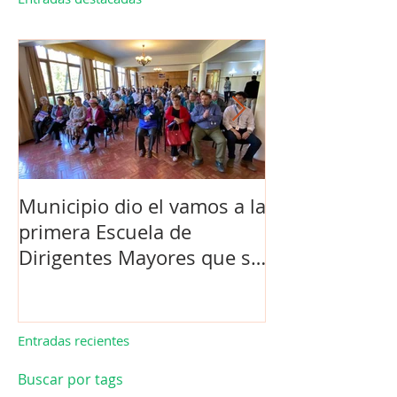
Municipio dio el vamos a la
Concejo Munic
primera Escuela de
la compra de 
Dirigentes Mayores que se
el futuro estad
realiza en La Unión.
de Los Barrios
Entradas recientes
Buscar por tags