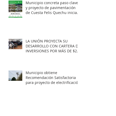
Municipio concreta paso clave
y proyecto de pavimentación
de Cuesta Felis Quechu inicia
su cuenta regresiva.
LA UNIÓN PROYECTA SU
DESARROLLO CON CARTERA DE
INVERSIONES POR MÁS DE $20
MIL MILLONES.
Municipio obtiene
Recomendación Satisfactoria
para proyecto de electrificación
rural que beneficiará a 103
familias en distintos sectores
rurales de la comuna.
Artista unionino, Leandro
Araneda, junto al escritos Erwin
Nettig, obtuvo el premio