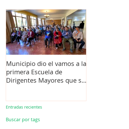
Municipio dio el vamos a la
Concejo Munic
primera Escuela de
la compra de 
Dirigentes Mayores que se
el futuro estad
realiza en La Unión.
de Los Barrios
Entradas recientes
Buscar por tags