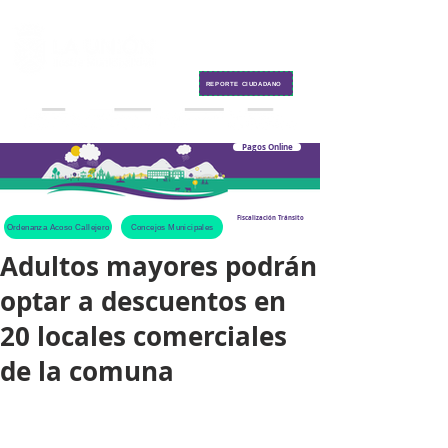
Contacto
REPORTE CIUDADANO
Pagos Online
Fiscalización Tránsito
Ordenanza Acoso Callejero
Concejos Municipales
Adultos mayores podrán
optar a descuentos en
20 locales comerciales
de la comuna