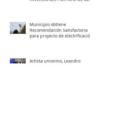
MIL MILLONES.
Municipio obtiene
Recomendación Satisfactoria
para proyecto de electrificación
rural que beneficiará a 103
familias en distintos sectores
rurales de la comuna.
Artista unionino, Leandro
Araneda, junto al escritos Erwin
Nettig, obtuvo el premio
regional de las Artes y las
Culturas 2025.
Municipio de La Unión invita a
personas con discapacidad a
postular al Programa de
Ayudas Técnicas SENADIS 2026.
Municipalidad de La Unión