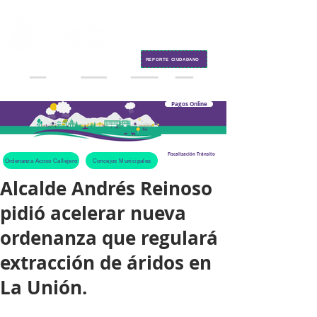
Contacto
REPORTE CIUDADANO
Pagos Online
Fiscalización Tránsito
Ordenanza Acoso Callejero
Concejos Municipales
Alcalde Andrés Reinoso
pidió acelerar nueva
ordenanza que regulará
extracción de áridos en
La Unión.