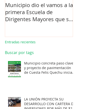
Municipio dio el vamos a la
Concejo Munic
primera Escuela de
la compra de 
Dirigentes Mayores que se
el futuro estad
realiza en La Unión.
de Los Barrios
Entradas recientes
Buscar por tags
Municipio concreta paso clave
y proyecto de pavimentación
de Cuesta Felis Quechu inicia
su cuenta regresiva.
LA UNIÓN PROYECTA SU
DESARROLLO CON CARTERA DE
INVERSIONES POR MÁS DE $20