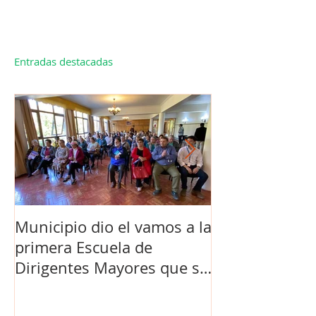
Entradas destacadas
Municipio dio el vamos a la
Concejo Munic
primera Escuela de
la compra de 
Dirigentes Mayores que se
el futuro estad
realiza en La Unión.
de Los Barrios