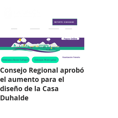
Contacto
REPORTE CIUDADANO
Pagos Online
Fiscalización Tránsito
Ordenanza Acoso Callejero
Concejos Municipales
Consejo Regional aprobó
el aumento para el
diseño de la Casa
Duhalde