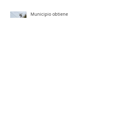
Municipio obtiene
Recomendación Satisfactoria
para proyecto de electrificación
rural que beneficiará a 103
familias en distintos sectores
rurales de la comuna.
Artista unionino, Leandro
Araneda, junto al escritos Erwin
Nettig, obtuvo el premio
regional de las Artes y las
Culturas 2025.
Municipio de La Unión invita a
personas con discapacidad a
postular al Programa de
Ayudas Técnicas SENADIS 2026.
Municipalidad de La Unión
invita a organizaciones sociales
a participar en elecciones del