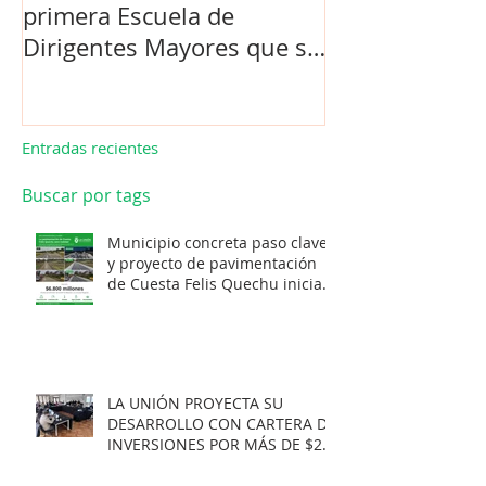
primera Escuela de
la compra de 
Dirigentes Mayores que se
el futuro estad
realiza en La Unión.
de Los Barrios
Entradas recientes
Buscar por tags
Municipio concreta paso clave
y proyecto de pavimentación
de Cuesta Felis Quechu inicia
su cuenta regresiva.
LA UNIÓN PROYECTA SU
DESARROLLO CON CARTERA DE
INVERSIONES POR MÁS DE $20
MIL MILLONES.