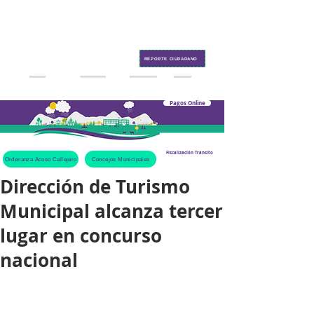
Contacto
REPORTE CIUDADANO
Pagos Online
Fiscalización Tránsito
Ordenanza Acoso Callejero
Concejos Municipales
Dirección de Turismo
Municipal alcanza tercer
lugar en concurso
nacional