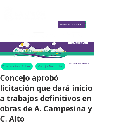
Contacto
REPORTE CIUDADANO
Pagos Online
Fiscalización Tránsito
Ordenanza Acoso Callejero
Concejos Municipales
Concejo aprobó
licitación que dará inicio
a trabajos definitivos en
obras de A. Campesina y
C. Alto