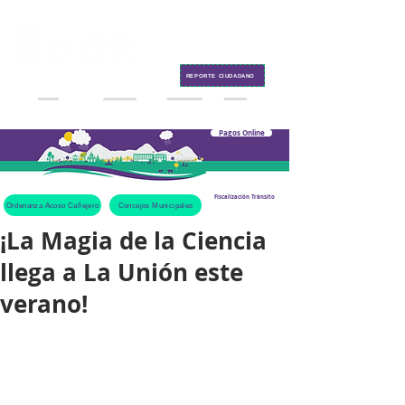
Contacto
REPORTE CIUDADANO
Pagos Online
Fiscalización Tránsito
Ordenanza Acoso Callejero
Concejos Municipales
¡La Magia de la Ciencia
llega a La Unión este
verano!