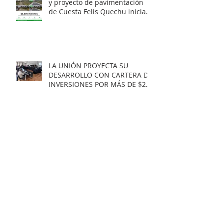
y proyecto de pavimentación
de Cuesta Felis Quechu inicia
su cuenta regresiva.
LA UNIÓN PROYECTA SU
DESARROLLO CON CARTERA DE
INVERSIONES POR MÁS DE $20
MIL MILLONES.
Municipio obtiene
Recomendación Satisfactoria
para proyecto de electrificación
rural que beneficiará a 103
familias en distintos sectores
rurales de la comuna.
Artista unionino, Leandro
Araneda, junto al escritos Erwin
Nettig, obtuvo el premio
regional de las Artes y las