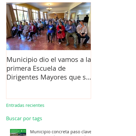
Municipio dio el vamos a la
Concejo Munic
primera Escuela de
la compra de 
Dirigentes Mayores que se
el futuro estad
realiza en La Unión.
de Los Barrios
Entradas recientes
Buscar por tags
Municipio concreta paso clave