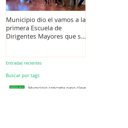
Municipio dio el vamos a la
Concejo Munic
primera Escuela de
la compra de 
Dirigentes Mayores que se
el futuro estad
realiza en La Unión.
de Los Barrios
Entradas recientes
Buscar por tags
Municipio concreta paso clave
y proyecto de pavimentación
de Cuesta Felis Quechu inicia
su cuenta regresiva.