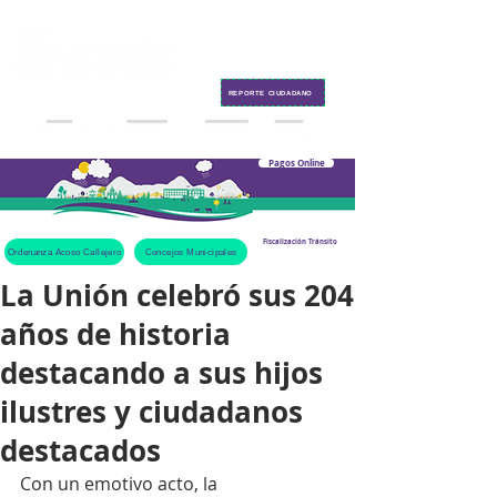
Contacto
REPORTE CIUDADANO
Pagos Online
Fiscalización Tránsito
Ordenanza Acoso Callejero
Concejos Municipales
La Unión celebró sus 204
años de historia
destacando a sus hijos
ilustres y ciudadanos
destacados
Con un emotivo acto, la 