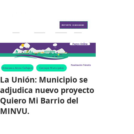
Contacto
REPORTE CIUDADANO
Pagos Online
Fiscalización Tránsito
Ordenanza Acoso Callejero
Concejos Municipales
La Unión: Municipio se
adjudica nuevo proyecto
Quiero Mi Barrio del
MINVU.