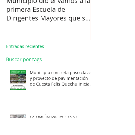
Municipio dio el vamos a la
Concejo Munic
primera Escuela de
la compra de 
Dirigentes Mayores que se
el futuro estad
realiza en La Unión.
de Los Barrios
Entradas recientes
Buscar por tags
Municipio concreta paso clave
y proyecto de pavimentación
de Cuesta Felis Quechu inicia
su cuenta regresiva.
LA UNIÓN PROYECTA SU
DESARROLLO CON CARTERA DE
INVERSIONES POR MÁS DE $20
MIL MILLONES.