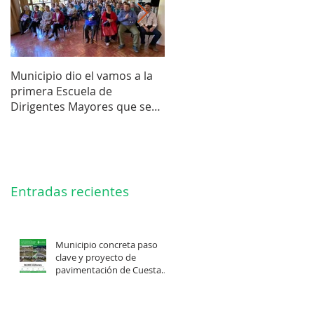
Municipio dio el vamos a la
Concejo Municipal aprobó l
primera Escuela de
compra de terreno para el
Dirigentes Mayores que se
futuro estadio de la liga de
realiza en La Unión.
Los Barrios.
Entradas recientes
Municipio concreta paso
clave y proyecto de
pavimentación de Cuesta
Felis Quechu inicia su
cuenta regresiva.