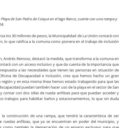
la Playa de San Pedro de Coique en el lago Ranco, cuente con una rampa y 
24. 
za los 30 millones de pesos, la Municipalidad de La Unión contará con 
ón, lo que ratifica a la comuna como pionera en el trabajo de inclusión 
ón, Andrés Reinoso, destacó la medida, que transforma a la comuna en 
ontará con un acceso inclusivo y que da cuenta de la importancia que 
respuesta a las neceisdades que tienen las personas en situación de 
 Oficina de Discapacidad e Inclusión, creo que hemos hecho un gran 
a región y en esta misma línea hemos estado trabajando para que las 
iscapacidad puedan también hacer uso de la playa en el sector de San 
 contar con dos sillas de rueda anfibias para que puedan acceder y 
os trabajos para habilitar baños y estacionamientos, lo que sin duda 
 la construcción de una rampa, que tendrá la característica de ser 
e ruedas anfibias, que ya se encuentran en poder del municipio, y 
os como también la demarcación de un espacio exclusivo para que 