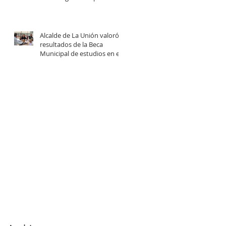
centro comunitario de
cuidados en la Provincia del
Ranco.
Alcalde de La Unión valoró
resultados de la Beca
Municipal de estudios en el
extranjero tras reunión con
estudiantes beneficiadas