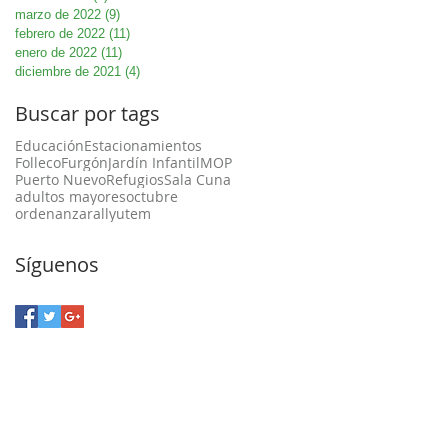
marzo de 2022
(9)
9 entradas
febrero de 2022
(11)
11 entradas
enero de 2022
(11)
11 entradas
diciembre de 2021
(4)
4 entradas
Buscar por tags
Educación
Estacionamientos
Folleco
Furgón
Jardín Infantil
MOP
Puerto Nuevo
Refugios
Sala Cuna
adultos mayores
octubre
ordenanza
rally
utem
Síguenos
a Unión