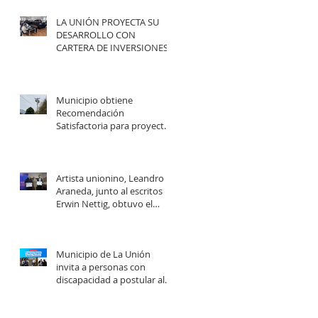
LA UNIÓN PROYECTA SU
DESARROLLO CON
CARTERA DE INVERSIONES
POR MÁS DE $20 MIL
MILLONES.
Municipio obtiene
Recomendación
Satisfactoria para proyecto
de electrificación rural que
beneficiará a 103 familias en
distintos sectores rurales de
la comuna.
Artista unionino, Leandro
Araneda, junto al escritos
Erwin Nettig, obtuvo el
premio regional de las Artes
y las Culturas 2025.
Municipio de La Unión
invita a personas con
discapacidad a postular al
Programa de Ayudas
Técnicas SENADIS 2026.