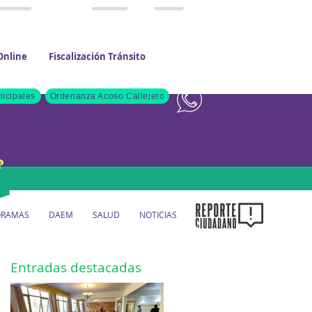
Online
Fiscalización Tránsito
Contacto
icipales
Ordenanza Acoso Callejero
ORAMAS
DAEM
SALUD
NOTICIAS
Entradas destacadas