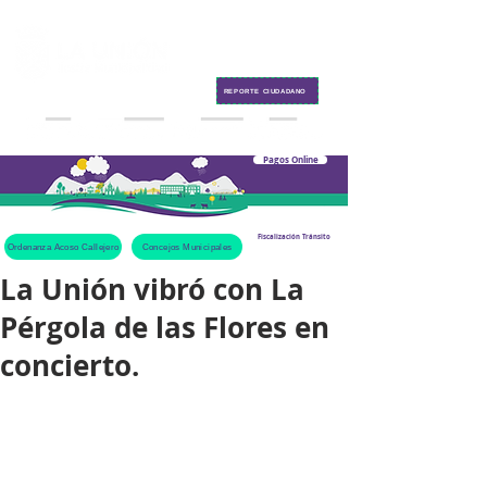
Contacto
REPORTE CIUDADANO
Pagos Online
Fiscalización Tránsito
Ordenanza Acoso Callejero
Concejos Municipales
La Unión vibró con La
Pérgola de las Flores en
concierto.