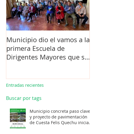
Municipio dio el vamos a la
Concejo Munic
primera Escuela de
la compra de 
Dirigentes Mayores que se
el futuro estad
realiza en La Unión.
de Los Barrios
Entradas recientes
Buscar por tags
Municipio concreta paso clave
y proyecto de pavimentación
de Cuesta Felis Quechu inicia
su cuenta regresiva.