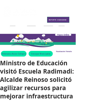
Contacto
REPORTE CIUDADANO
Pagos Online
Fiscalización Tránsito
Ordenanza Acoso Callejero
Concejos Municipales
Ministro de Educación
visitó Escuela Radimadi:
Alcalde Reinoso solicitó
agilizar recursos para
mejorar infraestructura