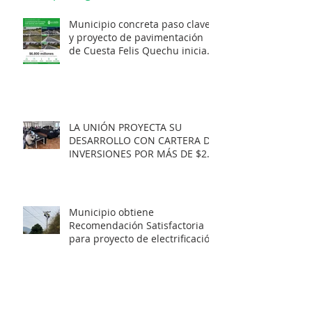
Municipio concreta paso clave
y proyecto de pavimentación
de Cuesta Felis Quechu inicia
su cuenta regresiva.
LA UNIÓN PROYECTA SU
DESARROLLO CON CARTERA DE
INVERSIONES POR MÁS DE $20
MIL MILLONES.
Municipio obtiene
Recomendación Satisfactoria
para proyecto de electrificación
rural que beneficiará a 103
familias en distintos sectores
rurales de la comuna.
Artista unionino, Leandro
Araneda, junto al escritos Erwin