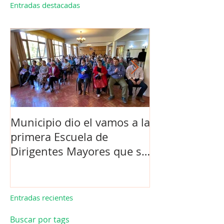
Entradas destacadas
Municipio dio el vamos a la
Concejo Munic
primera Escuela de
la compra de 
Dirigentes Mayores que se
el futuro estad
realiza en La Unión.
de Los Barrios
Entradas recientes
Buscar por tags