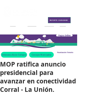
Contacto
REPORTE CIUDADANO
Pagos Online
Fiscalización Tránsito
Ordenanza Acoso Callejero
Concejos Municipales
MOP ratifica anuncio
presidencial para
avanzar en conectividad
Corral - La Unión.