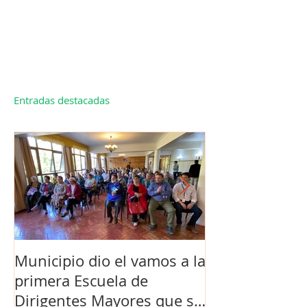
Entradas destacadas
Municipio dio el vamos a la
Concejo Munic
primera Escuela de
la compra de 
Dirigentes Mayores que se
el futuro estad