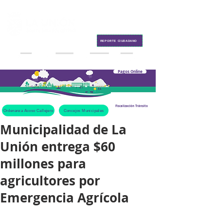
Contacto
REPORTE CIUDADANO
Pagos Online
Fiscalización Tránsito
Ordenanza Acoso Callejero
Concejos Municipales
Municipalidad de La
Unión entrega $60
millones para
agricultores por
Emergencia Agrícola