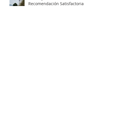
Recomendación Satisfactoria
para proyecto de electrificación
rural que beneficiará a 103
familias en distintos sectores
rurales de la comuna.
Artista unionino, Leandro
Araneda, junto al escritos Erwin
Nettig, obtuvo el premio
regional de las Artes y las
Culturas 2025.
Municipio de La Unión invita a
personas con discapacidad a
postular al Programa de
Ayudas Técnicas SENADIS 2026.
Municipalidad de La Unión
invita a organizaciones sociales
a participar en elecciones del
COSOC 2026–2030.