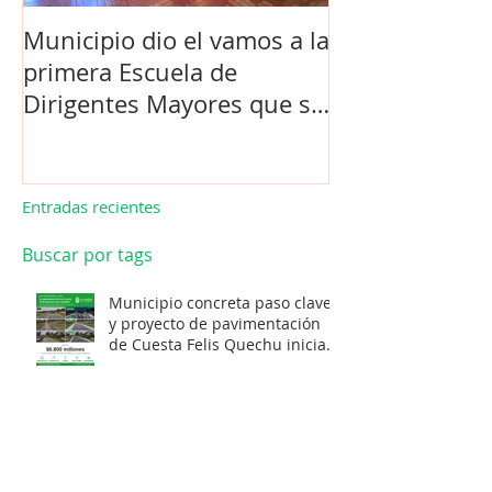
Municipio dio el vamos a la
Concejo Munic
primera Escuela de
la compra de 
Dirigentes Mayores que se
el futuro estad
realiza en La Unión.
de Los Barrios
Entradas recientes
Buscar por tags
Municipio concreta paso clave
y proyecto de pavimentación
de Cuesta Felis Quechu inicia
su cuenta regresiva.
LA UNIÓN PROYECTA SU
DESARROLLO CON CARTERA DE