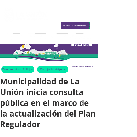
Contacto
REPORTE CIUDADANO
Pagos Online
Fiscalización Tránsito
Ordenanza Acoso Callejero
Concejos Municipales
Municipalidad de La
Unión inicia consulta
pública en el marco de
la actualización del Plan
Regulador