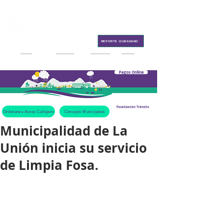
Contacto
REPORTE CIUDADANO
Pagos Online
Fiscalización Tránsito
Ordenanza Acoso Callejero
Concejos Municipales
Municipalidad de La
Unión inicia su servicio
de Limpia Fosa.