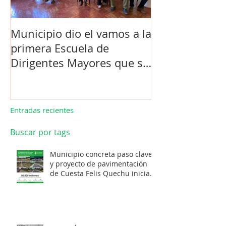
Municipio dio el vamos a la
Concejo Munic
primera Escuela de
la compra de 
Dirigentes Mayores que se
el futuro estad
realiza en La Unión.
de Los Barrios
Entradas recientes
Buscar por tags
Municipio concreta paso clave
y proyecto de pavimentación
de Cuesta Felis Quechu inicia
su cuenta regresiva.