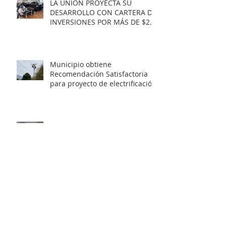
LA UNIÓN PROYECTA SU
DESARROLLO CON CARTERA DE
INVERSIONES POR MÁS DE $20
MIL MILLONES.
Municipio obtiene
Recomendación Satisfactoria
para proyecto de electrificación
rural que beneficiará a 103
familias en distintos sectores
rurales de la comuna.
Artista unionino, Leandro
Araneda, junto al escritos Erwin
Nettig, obtuvo el premio
regional de las Artes y las
Culturas 2025.
Municipio de La Unión invita a
personas con discapacidad a
postular al Programa de
Ayudas Técnicas SENADIS 2026.