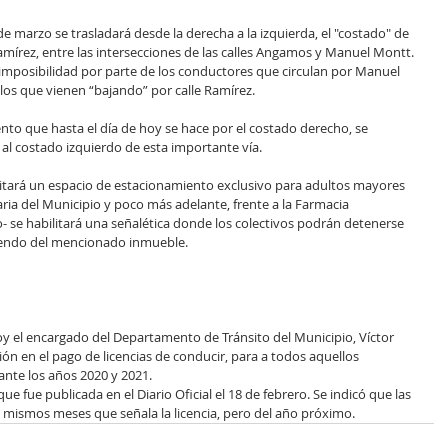
 marzo se trasladará desde la derecha a la izquierda, el "costado" de 
amírez, entre las intersecciones de las calles Angamos y Manuel Montt.
imposibilidad por parte de los conductores que circulan por Manuel 
ulos que vienen “bajando” por calle Ramírez.
ento que hasta el día de hoy se hace por el costado derecho, se 
, al costado izquierdo de esta importante vía.
litará un espacio de estacionamiento exclusivo para adultos mayores 
ria del Municipio y poco más adelante, frente a la Farmacia 
 se habilitará una señalética donde los colectivos podrán detenerse 
iendo del mencionado inmueble.
 el encargado del Departamento de Tránsito del Municipio, Víctor 
ón en el pago de licencias de conducir, para a todos aquellos 
nte los años 2020 y 2021. 
e fue publicada en el Diario Oficial el 18 de febrero. Se indicó que las 
 mismos meses que señala la licencia, pero del año próximo.