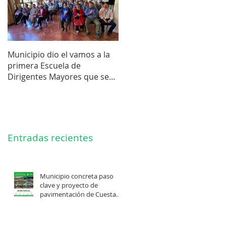
Municipio dio el vamos a la
Concejo Municipal aprobó l
primera Escuela de
compra de terreno para el
Dirigentes Mayores que se
futuro estadio de la liga de
realiza en La Unión.
Los Barrios.
Entradas recientes
Municipio concreta paso
clave y proyecto de
pavimentación de Cuesta
Felis Quechu inicia su
cuenta regresiva.