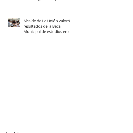
centro comunitario de
cuidados en la Provincia del
Ranco.
Alcalde de La Unión valoró
resultados de la Beca
Municipal de estudios en el
extranjero tras reunión con
estudiantes beneficiadas