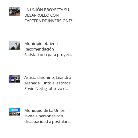
LA UNIÓN PROYECTA SU
DESARROLLO CON
CARTERA DE INVERSIONES
POR MÁS DE $20 MIL
MILLONES.
Municipio obtiene
Recomendación
Satisfactoria para proyecto
de electrificación rural que
beneficiará a 103 familias en
distintos sectores rurales de
la comuna.
Artista unionino, Leandro
Araneda, junto al escritos
Erwin Nettig, obtuvo el
premio regional de las Artes
y las Culturas 2025.
Municipio de La Unión
invita a personas con
discapacidad a postular al
Programa de Ayudas
Técnicas SENADIS 2026.