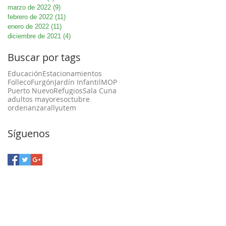
marzo de 2022
(9)
9 entradas
febrero de 2022
(11)
11 entradas
enero de 2022
(11)
11 entradas
diciembre de 2021
(4)
4 entradas
Buscar por tags
Educación
Estacionamientos
Folleco
Furgón
Jardín Infantil
MOP
Puerto Nuevo
Refugios
Sala Cuna
adultos mayores
octubre
ordenanza
rally
utem
Síguenos
a Unión