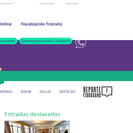
Online
Fiscalización Tránsito
Contacto
icipales
Ordenanza Acoso Callejero
ORAMAS
DAEM
SALUD
NOTICIAS
Entradas destacadas