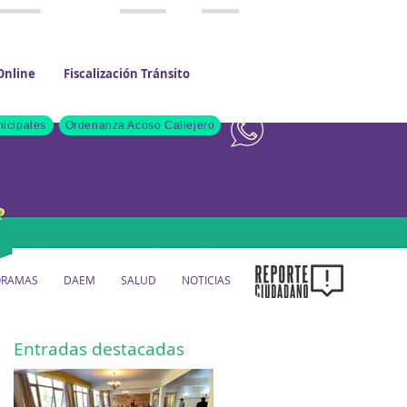
Online
Fiscalización Tránsito
Contacto
icipales
Ordenanza Acoso Callejero
ORAMAS
DAEM
SALUD
NOTICIAS
Entradas destacadas