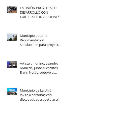
LA UNIÓN PROYECTA SU
DESARROLLO CON
CARTERA DE INVERSIONES
POR MÁS DE $20 MIL
MILLONES.
Municipio obtiene
Recomendación
Satisfactoria para proyecto
de electrificación rural que
beneficiará a 103 familias en
distintos sectores rurales de
la comuna.
Artista unionino, Leandro
Araneda, junto al escritos
Erwin Nettig, obtuvo el
premio regional de las Artes
y las Culturas 2025.
Municipio de La Unión
invita a personas con
discapacidad a postular al
Programa de Ayudas
Técnicas SENADIS 2026.