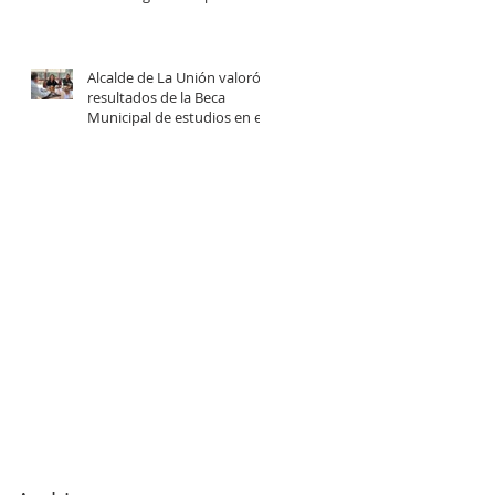
centro comunitario de
cuidados en la Provincia del
Ranco.
Alcalde de La Unión valoró
resultados de la Beca
Municipal de estudios en el
extranjero tras reunión con
estudiantes beneficiadas