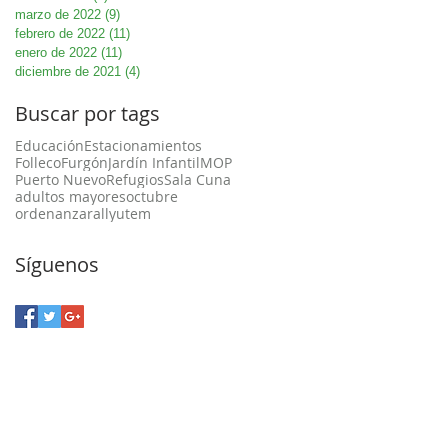
marzo de 2022
(9)
9 entradas
febrero de 2022
(11)
11 entradas
enero de 2022
(11)
11 entradas
diciembre de 2021
(4)
4 entradas
Buscar por tags
Educación
Estacionamientos
Folleco
Furgón
Jardín Infantil
MOP
Puerto Nuevo
Refugios
Sala Cuna
adultos mayores
octubre
ordenanza
rally
utem
Síguenos
a Unión