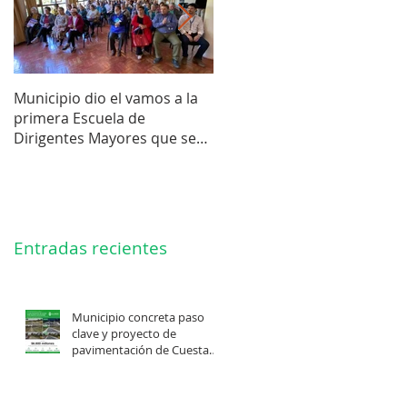
Municipio dio el vamos a la
Concejo Municipal aprobó l
primera Escuela de
compra de terreno para el
Dirigentes Mayores que se
futuro estadio de la liga de
realiza en La Unión.
Los Barrios.
Entradas recientes
Municipio concreta paso
clave y proyecto de
pavimentación de Cuesta
Felis Quechu inicia su
cuenta regresiva.