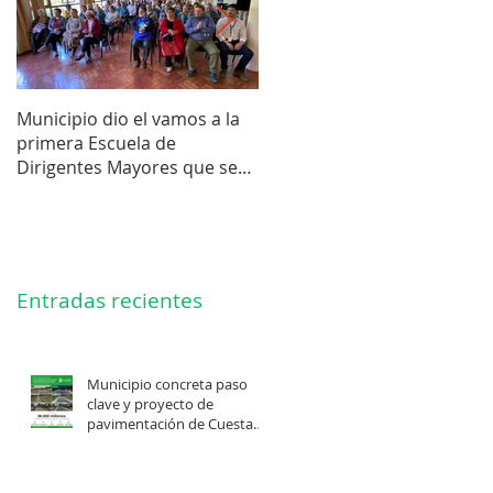
Municipio dio el vamos a la
Concejo Municipal aprobó l
primera Escuela de
compra de terreno para el
Dirigentes Mayores que se
futuro estadio de la liga de
realiza en La Unión.
Los Barrios.
Entradas recientes
Municipio concreta paso
clave y proyecto de
pavimentación de Cuesta
Felis Quechu inicia su
cuenta regresiva.