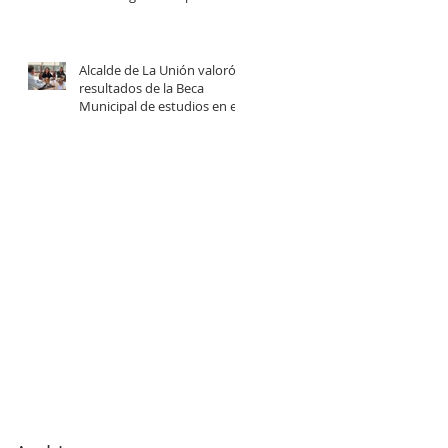
centro comunitario de
cuidados en la Provincia del
Ranco.
Alcalde de La Unión valoró
resultados de la Beca
Municipal de estudios en el
extranjero tras reunión con
estudiantes beneficiadas