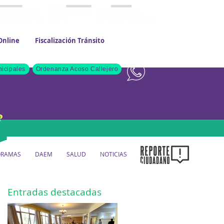
Online
Fiscalización Tránsito
Contacto
icipales
Ordenanza Acoso Callejero
ORAMAS
DAEM
SALUD
NOTICIAS
Entradas destacadas