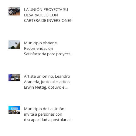
LA UNIÓN PROYECTA SU
DESARROLLO CON
CARTERA DE INVERSIONES
POR MÁS DE $20 MIL
MILLONES.
Municipio obtiene
Recomendación
Satisfactoria para proyecto
de electrificación rural que
beneficiará a 103 familias en
distintos sectores rurales de
la comuna.
Artista unionino, Leandro
Araneda, junto al escritos
Erwin Nettig, obtuvo el
premio regional de las Artes
y las Culturas 2025.
Municipio de La Unión
invita a personas con
discapacidad a postular al
Programa de Ayudas
Técnicas SENADIS 2026.