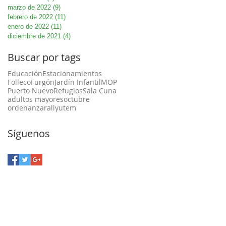
marzo de 2022
(9)
9 entradas
febrero de 2022
(11)
11 entradas
enero de 2022
(11)
11 entradas
diciembre de 2021
(4)
4 entradas
Buscar por tags
Educación
Estacionamientos
Folleco
Furgón
Jardín Infantil
MOP
Puerto Nuevo
Refugios
Sala Cuna
adultos mayores
octubre
ordenanza
rally
utem
Síguenos
a Unión