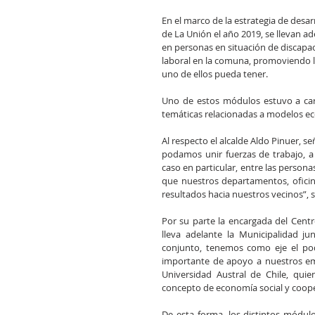
En el marco de la estrategia de desar
de La Unión el año 2019, se llevan a
en personas en situación de discapa
laboral en la comuna, promoviendo la
uno de ellos pueda tener.
Uno de estos módulos estuvo a car
temáticas relacionadas a modelos ec
Al respecto el alcalde Aldo Pinuer, 
podamos unir fuerzas de trabajo, a
caso en particular, entre las perso
que nuestros departamentos, oficin
resultados hacia nuestros vecinos”, s
Por su parte la encargada del Centro
lleva adelante la Municipalidad ju
conjunto, tenemos como eje el pod
importante de apoyo a nuestros emp
Universidad Austral de Chile, quie
concepto de economía social y coop
De esta forma, los distintos módu