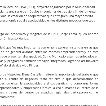
rollo local inclusivo (EDLI), proyecto adjudicado por la Municipalidad 
delante una serie de módulos y reuniones de trabajo a fin de fomentar, 
cidad, la creación de cooperativas que entreguen una mayor oferta 
 economía social y asociatividad en los distintos negocios que cada 
go del académico y magister de la UACH Jorge Lorca, quien abordó 
onómicos solidarios.
señaló que “es muy importante comenzar a generar instancias en las que 
 fin de generar alianzas entre los mismos emprendedores y, en este 
nas que presentan discapacidad. Como Municipio estamos enfocados en 
as y programas, también trabajen integrados, logrando así mayores 
eñaló el alcalde Aldo Pinuer.
 de Negocios, Elena Castelleti reiteró la importancia del trabajo que 
nto al centro de negocios, “esto refuerza lo que desarrollamos en 
er fomentar la asociatividad y el cooperativismo como una forma 
rendedores y empresarios locales, a eso sumamos el interés de la 
nes a través del centro de estudios regionales participaron con el 
erativismo”
los pensados para este desarrollo económico en emprendedores con 