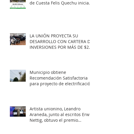
de Cuesta Felis Quechu inicia
su cuenta regresiva.
LA UNIÓN PROYECTA SU
DESARROLLO CON CARTERA DE
INVERSIONES POR MÁS DE $20
MIL MILLONES.
Municipio obtiene
Recomendación Satisfactoria
para proyecto de electrificación
rural que beneficiará a 103
familias en distintos sectores
rurales de la comuna.
Artista unionino, Leandro
Araneda, junto al escritos Erwin
Nettig, obtuvo el premio
regional de las Artes y las
Culturas 2025.