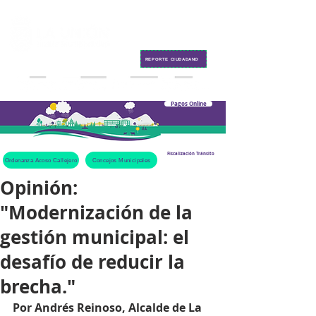
Contacto
REPORTE CIUDADANO
Pagos Online
Fiscalización Tránsito
Ordenanza Acoso Callejero
Concejos Municipales
Opinión:
"Modernización de la
gestión municipal: el
desafío de reducir la
brecha."
Por Andrés Reinoso, Alcalde de La 