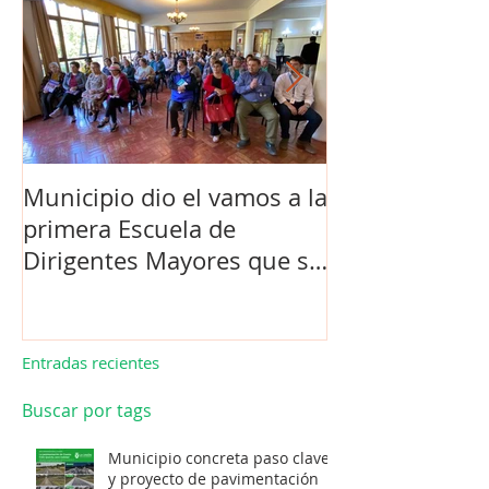
Municipio dio el vamos a la
Concejo Munic
primera Escuela de
la compra de 
Dirigentes Mayores que se
el futuro estad
realiza en La Unión.
de Los Barrios
Entradas recientes
Buscar por tags
Municipio concreta paso clave
y proyecto de pavimentación