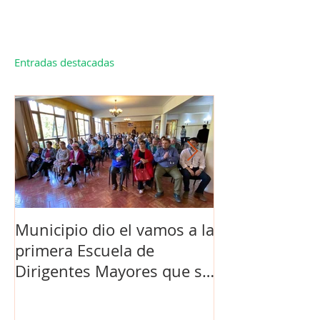
Entradas destacadas
Municipio dio el vamos a la
Concejo Munic
primera Escuela de
la compra de 
Dirigentes Mayores que se
el futuro estad
realiza en La Unión.
de Los Barrios