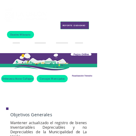
Contacto
REPORTE CIUDADANO
Destino Milenario
Pagos Online
Fiscalización Tránsito
Ordenanza Acoso Callejero
Concejos Municipales
Oficina de
Inventarios
Objetivos Generales
Mantener actualizado el registro de bienes
Inventariables Depreciables y no
Depreciables de la Municipalidad de La