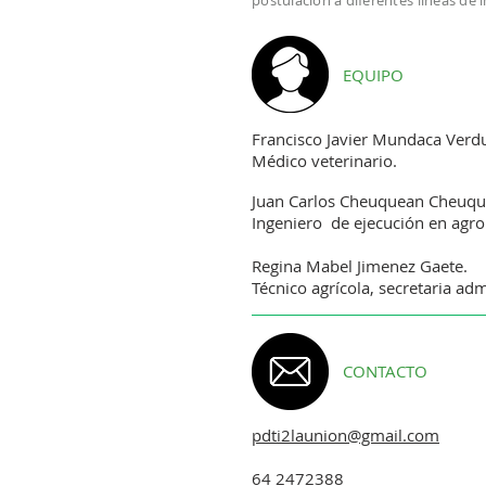
postulación a diferentes líneas de 
EQUIPO
Francisco Javier Mundaca Verd
Médico veterinario.
Juan Carlos Cheuquean Cheuq
Ingeniero de ejecución en agr
Regina Mabel Jimenez Gaete.
Técnico agrícola, secretaria adm
CONTACTO
pdti2launion@gmail.com
64 2472388