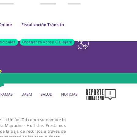
Online
Fiscalización Tránsito
Contacto
icipales
Ordenanza Acoso Callejero
ORAMAS
DAEM
SALUD
NOTICIAS
de La Unión. Tal como su nombre lo
nia Mapuche - Huilliche. Prestamos
 de la baja de recursos a través de