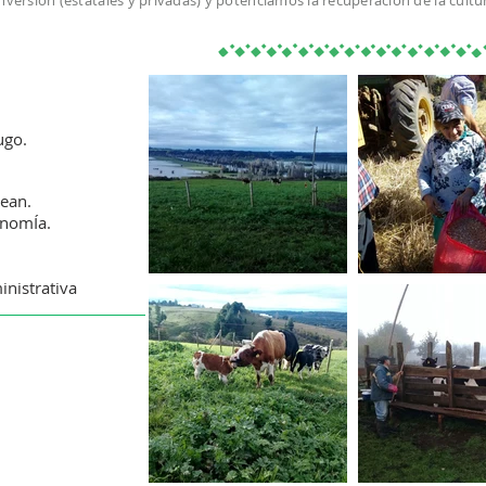
inversión (estatales y privadas) y potenciamos la recuperación de la cult
ugo.
uean.
onomÍa.
inistrativa