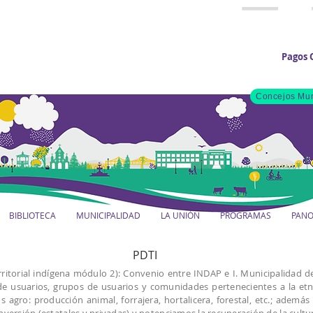
Pagos 
Concejos Mun
BIBLIOTECA
MUNICIPALIDAD
LA UNIÓN
PROGRAMAS
PAN
PDTI
rritorial indígena módulo 2): Convenio entre INDAP e I. Municipalidad 
 de usuarios, grupos de usuarios y comunidades pertenecientes a la et
s agro: producción animal, forrajera, hortalicera, forestal, etc.; además