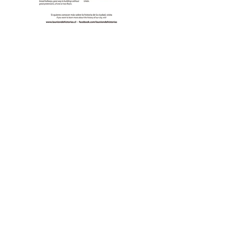
Cultura
Llámanos:
642 527124
/
oficina.partes@munilaunion.cl
/ Arturo Prat 680 La
Unión
WHATSAPP