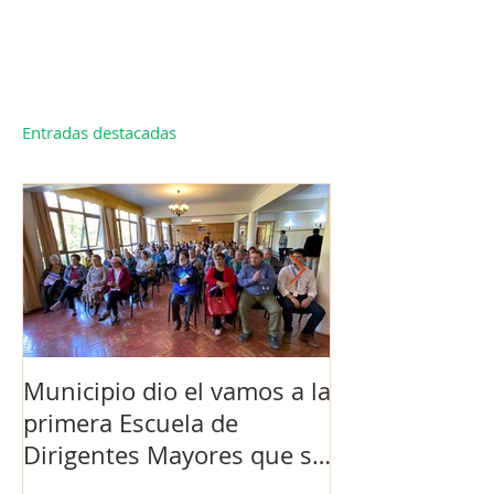
Entradas destacadas
Municipio dio el vamos a la
Concejo Munic
primera Escuela de
la compra de 
Dirigentes Mayores que se
el futuro estad
realiza en La Unión.
de Los Barrios