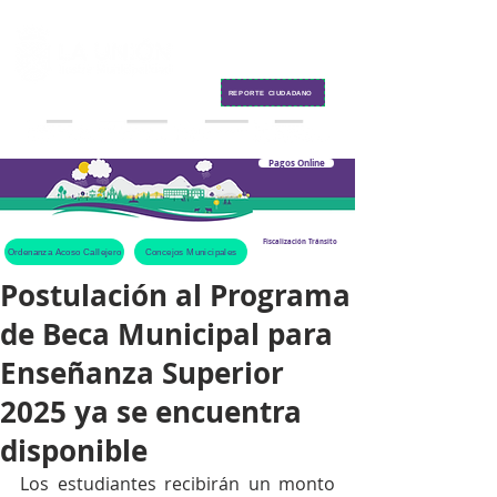
Contacto
REPORTE CIUDADANO
Pagos Online
Fiscalización Tránsito
Ordenanza Acoso Callejero
Concejos Municipales
Postulación al Programa
de Beca Municipal para
Enseñanza Superior
2025 ya se encuentra
disponible
Los estudiantes recibirán un monto 