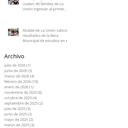
cuidan: 60 familias de La
Unión ingresan al primer
centro comunitario de
cuidados en la Provincia del
Ranco.
Alcalde de La Unión valoró
resultados de la Beca
Municipal de estudios en el
extranjero tras reunión con
estudiantes beneficiadas
Archivo
julio de 2026
(1)
1 entrada
junio de 2026
(3)
3 entradas
marzo de 2026
(4)
4 entradas
febrero de 2026
(10)
10 entradas
enero de 2026
(1)
1 entrada
noviembre de 2025
(6)
6 entradas
octubre de 2025
(4)
4 entradas
septiembre de 2025
(2)
2 entradas
julio de 2025
(3)
3 entradas
junio de 2025
(2)
2 entradas
mayo de 2025
(2)
2 entradas
marzo de 2025
(3)
3 entradas