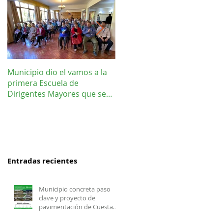
Municipio dio el vamos a la
Concejo Municipal aprobó l
primera Escuela de
compra de terreno para el
Dirigentes Mayores que se
futuro estadio de la liga de
realiza en La Unión.
Los Barrios.
Entradas recientes
Municipio concreta paso
clave y proyecto de
pavimentación de Cuesta
Felis Quechu inicia su