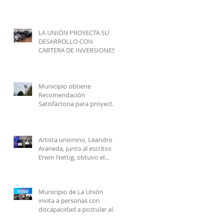
cuenta regresiva.
LA UNIÓN PROYECTA SU
DESARROLLO CON
CARTERA DE INVERSIONES
POR MÁS DE $20 MIL
MILLONES.
Municipio obtiene
Recomendación
Satisfactoria para proyecto
de electrificación rural que
beneficiará a 103 familias en
distintos sectores rurales de
la comuna.
Artista unionino, Leandro
Araneda, junto al escritos
Erwin Nettig, obtuvo el
premio regional de las Artes
y las Culturas 2025.
Municipio de La Unión
invita a personas con
discapacidad a postular al