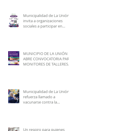
Programa de Ayudas
Técnicas SENADIS 2026.
Municipalidad de La Unión
invita a organizaciones
sociales a participar en
elecciones del COSOC 2026–
2030.
MUNICIPIO DE LA UNIÓN
ABRE CONVOCATORIA PARA
MONITORES DE TALLERES
ARTÍSTICO-CULTURALES
2026.
Municipalidad de La Unión
refuerza llamado a
vacunarse contra la
influenza y mejorar
cobertura en campaña
2026.
Un respiro para quienes