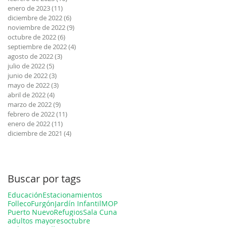
enero de 2023
(11)
11 entradas
diciembre de 2022
(6)
6 entradas
noviembre de 2022
(9)
9 entradas
octubre de 2022
(6)
6 entradas
septiembre de 2022
(4)
4 entradas
agosto de 2022
(3)
3 entradas
julio de 2022
(5)
5 entradas
junio de 2022
(3)
3 entradas
mayo de 2022
(3)
3 entradas
abril de 2022
(4)
4 entradas
marzo de 2022
(9)
9 entradas
febrero de 2022
(11)
11 entradas
enero de 2022
(11)
11 entradas
diciembre de 2021
(4)
4 entradas
Buscar por tags
Educación
Estacionamientos
Folleco
Furgón
Jardín Infantil
MOP
Puerto Nuevo
Refugios
Sala Cuna
adultos mayores
octubre