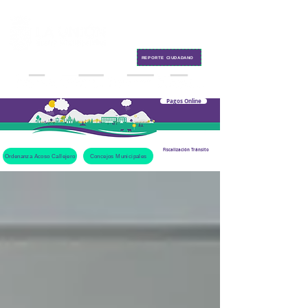
Contacto
REPORTE CIUDADANO
Pagos Online
Fiscalización Tránsito
Ordenanza Acoso Callejero
Concejos Municipales