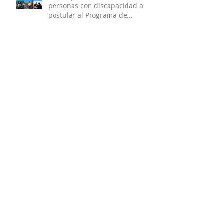
Municipio de La Unión invita a
personas con discapacidad a
postular al Programa de
Ayudas Técnicas SENADIS 2026.
Municipalidad de La Unión
invita a organizaciones sociales
a participar en elecciones del
COSOC 2026–2030.
MUNICIPIO DE LA UNIÓN ABRE
CONVOCATORIA PARA
MONITORES DE TALLERES
ARTÍSTICO-CULTURALES 2026.
Municipalidad de La Unión