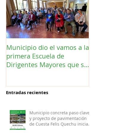
Municipio dio el vamos a la
Concejo Munic
primera Escuela de
la compra de 
Dirigentes Mayores que se
el futuro estad
realiza en La Unión.
de Los Barrios
Entradas recientes
Municipio concreta paso clave
y proyecto de pavimentación