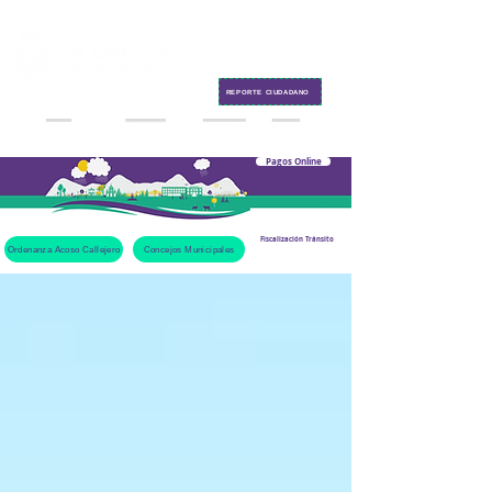
Contacto
REPORTE CIUDADANO
Pagos Online
Fiscalización Tránsito
Ordenanza Acoso Callejero
Concejos Municipales