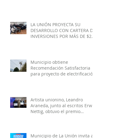
de Cuesta Felis Quechu inicia
su cuenta regresiva.
LA UNIÓN PROYECTA SU
DESARROLLO CON CARTERA DE
INVERSIONES POR MÁS DE $20
MIL MILLONES.
Municipio obtiene
Recomendación Satisfactoria
para proyecto de electrificación
rural que beneficiará a 103
familias en distintos sectores
rurales de la comuna.
Artista unionino, Leandro
Araneda, junto al escritos Erwin
Nettig, obtuvo el premio
regional de las Artes y las
Culturas 2025.