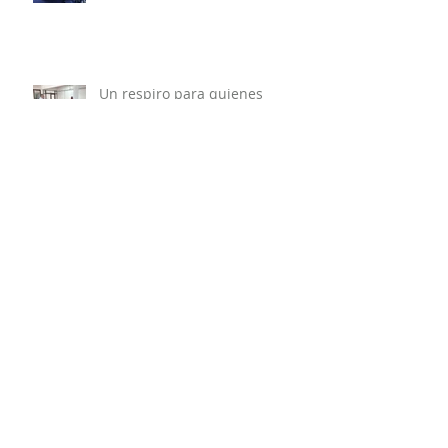
refuerza llamado a vacunarse
contra la influenza y mejorar
cobertura en campaña 2026.
Un respiro para quienes
cuidan: 60 familias de La Unión
ingresan al primer centro
comunitario de cuidados en la
Provincia del Ranco.
Alcalde de La Unión valoró
resultados de la Beca
Municipal de estudios en el
extranjero tras reunión con
estudiantes beneficiadas
Archivo
julio de 2026
(1)
1 entrada
junio de 2026
(3)
3 entradas