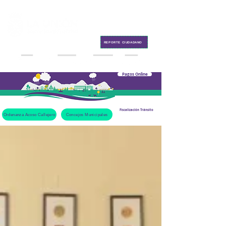
Contacto
REPORTE CIUDADANO
Pagos Online
Fiscalización Tránsito
Ordenanza Acoso Callejero
Concejos Municipales