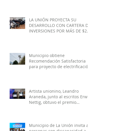
su cuenta regresiva.
LA UNIÓN PROYECTA SU
DESARROLLO CON CARTERA DE
INVERSIONES POR MÁS DE $20
MIL MILLONES.
Municipio obtiene
Recomendación Satisfactoria
para proyecto de electrificación
rural que beneficiará a 103
familias en distintos sectores
rurales de la comuna.
Artista unionino, Leandro
Araneda, junto al escritos Erwin
Nettig, obtuvo el premio
regional de las Artes y las
Culturas 2025.