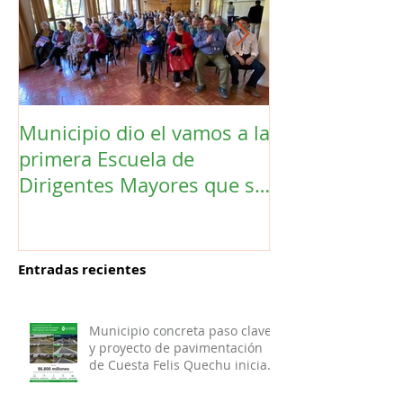
Municipio dio el vamos a la
Concejo Munic
primera Escuela de
la compra de 
Dirigentes Mayores que se
el futuro estad
realiza en La Unión.
de Los Barrios
Entradas recientes
Municipio concreta paso clave
y proyecto de pavimentación
de Cuesta Felis Quechu inicia