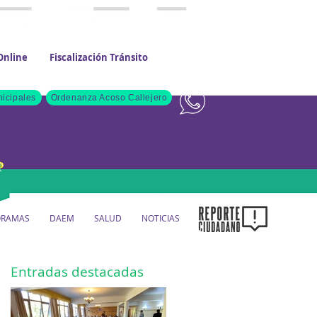
Online
Fiscalización Tránsito
Contacto
icipales
Ordenanza Acoso Callejero
ORAMAS
DAEM
SALUD
NOTICIAS
Entradas destacadas