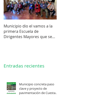
Municipio dio el vamos a la
Concejo Municipal aprobó l
primera Escuela de
compra de terreno para el
Dirigentes Mayores que se
futuro estadio de la liga de
realiza en La Unión.
Los Barrios.
Entradas recientes
Municipio concreta paso
clave y proyecto de
pavimentación de Cuesta
Felis Quechu inicia su
cuenta regresiva.