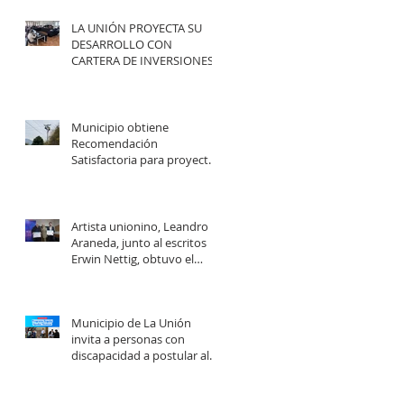
LA UNIÓN PROYECTA SU
DESARROLLO CON
CARTERA DE INVERSIONES
POR MÁS DE $20 MIL
MILLONES.
Municipio obtiene
Recomendación
Satisfactoria para proyecto
de electrificación rural que
beneficiará a 103 familias en
distintos sectores rurales de
la comuna.
Artista unionino, Leandro
Araneda, junto al escritos
Erwin Nettig, obtuvo el
premio regional de las Artes
y las Culturas 2025.
Municipio de La Unión
invita a personas con
discapacidad a postular al
Programa de Ayudas
Técnicas SENADIS 2026.