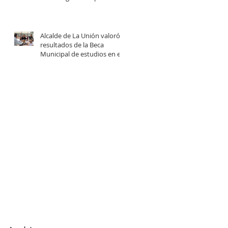
centro comunitario de
cuidados en la Provincia del
Ranco.
Alcalde de La Unión valoró
resultados de la Beca
Municipal de estudios en el
extranjero tras reunión con
estudiantes beneficiadas