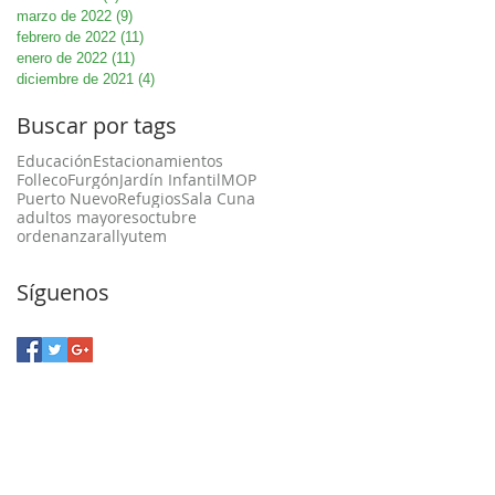
marzo de 2022
(9)
9 entradas
febrero de 2022
(11)
11 entradas
enero de 2022
(11)
11 entradas
diciembre de 2021
(4)
4 entradas
Buscar por tags
Educación
Estacionamientos
Folleco
Furgón
Jardín Infantil
MOP
Puerto Nuevo
Refugios
Sala Cuna
adultos mayores
octubre
ordenanza
rally
utem
Síguenos
a Unión