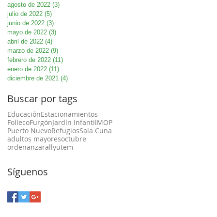
agosto de 2022
(3)
3 entradas
julio de 2022
(5)
5 entradas
junio de 2022
(3)
3 entradas
mayo de 2022
(3)
3 entradas
abril de 2022
(4)
4 entradas
marzo de 2022
(9)
9 entradas
febrero de 2022
(11)
11 entradas
enero de 2022
(11)
11 entradas
diciembre de 2021
(4)
4 entradas
Buscar por tags
Educación
Estacionamientos
Folleco
Furgón
Jardín Infantil
MOP
Puerto Nuevo
Refugios
Sala Cuna
adultos mayores
octubre
ordenanza
rally
utem
Síguenos