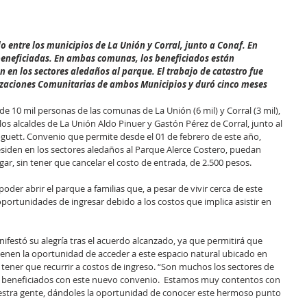
o entre los municipios de La Unión y Corral, junto a Conaf. En 
 beneficiadas. En ambas comunas, los beneficiados están 
 en los sectores aledaños al parque. El trabajo de catastro fue 
nizaciones Comunitarias de ambos Municipios y duró cinco meses
e 10 mil personas de las comunas de La Unión (6 mil) y Corral (3 mil), 
los alcaldes de La Unión Aldo Pinuer y Gastón Pérez de Corral, junto al 
oguett. Convenio que permite desde el 01 de febrero de este año, 
residen en los sectores aledaños al Parque Alerce Costero, puedan 
gar, sin tener que cancelar el costo de entrada, de 2.500 pesos.
poder abrir el parque a familias que, a pesar de vivir cerca de este 
portunidades de ingresar debido a los costos que implica asistir en 
nifestó su alegría tras el acuerdo alcanzado, ya que permitirá que 
ienen la oportunidad de acceder a este espacio natural ubicado en 
ener que recurrir a costos de ingreso. “Son muchos los sectores de 
r beneficiados con este nuevo convenio.  Estamos muy contentos con 
estra gente, dándoles la oportunidad de conocer este hermoso punto 