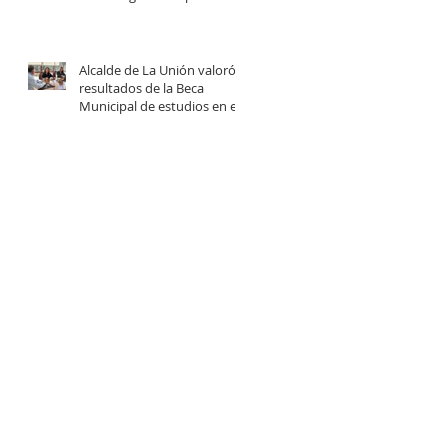
centro comunitario de
cuidados en la Provincia del
Ranco.
Alcalde de La Unión valoró
resultados de la Beca
Municipal de estudios en el
extranjero tras reunión con
estudiantes beneficiadas