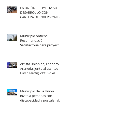
LA UNIÓN PROYECTA SU
DESARROLLO CON
CARTERA DE INVERSIONES
POR MÁS DE $20 MIL
MILLONES.
Municipio obtiene
Recomendación
Satisfactoria para proyecto
de electrificación rural que
beneficiará a 103 familias en
distintos sectores rurales de
la comuna.
Artista unionino, Leandro
Araneda, junto al escritos
Erwin Nettig, obtuvo el
premio regional de las Artes
y las Culturas 2025.
Municipio de La Unión
invita a personas con
discapacidad a postular al
Programa de Ayudas
Técnicas SENADIS 2026.