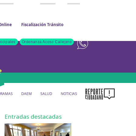
Online
Fiscalización Tránsito
Contacto
icipales
Ordenanza Acoso Callejero
ORAMAS
DAEM
SALUD
NOTICIAS
Entradas destacadas