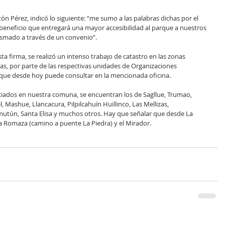
tón Pérez, indicó lo siguiente: “me sumo a las palabras dichas por el 
 beneficio que entregará una mayor accesibilidad al parque a nuestros 
lasmado a través de un convenio”.
a firma, se realizó un intenso trabajo de catastro en las zonas 
, por parte de las respectivas unidades de Organizaciones 
 que desde hoy puede consultar en la mencionada oficina.
ciados en nuestra comuna, se encuentran los de Sagllue, Trumao, 
, Mashue, Llancacura, Pilpilcahuín Huillinco, Las Mellizas, 
utún, Santa Elisa y muchos otros. Hay que señalar que desde La 
a Romaza (camino a puente La Piedra) y el Mirador.