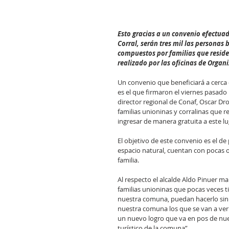
Esto gracias a un convenio efectuad
Corral, serán tres mil las personas
compuestos por familias que residen
realizado por las oficinas de Orga
Un convenio que beneficiará a cerca d
es el que firmaron el viernes pasado 
director regional de Conaf, Oscar Dr
familias unioninas y corralinas que 
ingresar de manera gratuita a este lu
El objetivo de este convenio es el de 
espacio natural, cuentan con pocas o
familia.
Al respecto el alcalde Aldo Pinuer ma
familias unioninas que pocas veces t
nuestra comuna, puedan hacerlo sin t
nuestra comuna los que se van a ve
un nuevo logro que va en pos de nu
turístico de la comuna”.