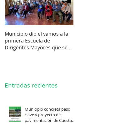
Municipio dio el vamos a la
Concejo Municipal aprobó l
primera Escuela de
compra de terreno para el
Dirigentes Mayores que se
futuro estadio de la liga de
realiza en La Unión.
Los Barrios.
Entradas recientes
Municipio concreta paso
clave y proyecto de
pavimentación de Cuesta
Felis Quechu inicia su
cuenta regresiva.