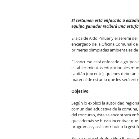
El certamen está enfocado a estudi
equipo ganador recibirá una estufa
El alcalde Aldo Pinuer y el seremi de
encargado de la Oficina Comunal de M
primeras olimpiadas ambientales de l
El concurso está enfocado a grupos 
establecimientos educacionales muni
capitán (docente), quienes deberán
material de estudio que les será en
Objetivo
Según lo explicó la autoridad regional
comunidad educativa de la comuna, e
del concurso, ésta se encontrará enfo
que además se busca incentivar que 
programas y así contribuir a la gesti
Por su parte el alcalde Aldo Pinuer, 