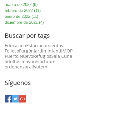
marzo de 2022
(9)
9 entradas
febrero de 2022
(11)
11 entradas
enero de 2022
(11)
11 entradas
diciembre de 2021
(4)
4 entradas
Buscar por tags
Educación
Estacionamientos
Folleco
Furgón
Jardín Infantil
MOP
Puerto Nuevo
Refugios
Sala Cuna
adultos mayores
octubre
ordenanza
rally
utem
Síguenos
a Unión