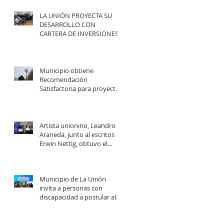
LA UNIÓN PROYECTA SU
DESARROLLO CON
CARTERA DE INVERSIONES
POR MÁS DE $20 MIL
MILLONES.
Municipio obtiene
Recomendación
Satisfactoria para proyecto
de electrificación rural que
beneficiará a 103 familias en
distintos sectores rurales de
la comuna.
Artista unionino, Leandro
Araneda, junto al escritos
Erwin Nettig, obtuvo el
premio regional de las Artes
y las Culturas 2025.
Municipio de La Unión
invita a personas con
discapacidad a postular al
Programa de Ayudas
Técnicas SENADIS 2026.