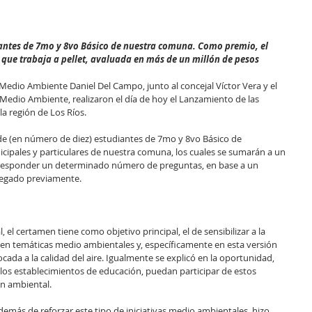
antes de 7mo y 8vo Básico de nuestra comuna. Como premio, el 
 que trabaja a pellet, avaluada en más de un millón de pesos
l Medio Ambiente Daniel Del Campo, junto al concejal Víctor Vera y el 
edio Ambiente, realizaron el día de hoy el Lanzamiento de las 
a región de Los Ríos.
de (en número de diez) estudiantes de 7mo y 8vo Básico de 
cipales y particulares de nuestra comuna, los cuales se sumarán a un 
 responder un determinado número de preguntas, en base a un 
tregado previamente.
, el certamen tiene como objetivo principal, el de sensibilizar a la 
n temáticas medio ambientales y, específicamente en esta versión 
cada a la calidad del aire. Igualmente se explicó en la oportunidad, 
los establecimientos de educación, puedan participar de estos 
ón ambiental.
además de reforzar este tipo de iniciativas medio ambientales, hizo 