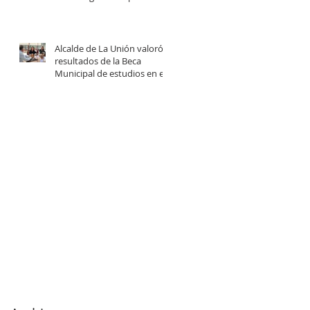
centro comunitario de
cuidados en la Provincia del
Ranco.
Alcalde de La Unión valoró
resultados de la Beca
Municipal de estudios en el
extranjero tras reunión con
estudiantes beneficiadas