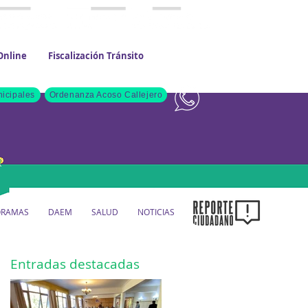
Online
Fiscalización Tránsito
Contacto
icipales
Ordenanza Acoso Callejero
ORAMAS
DAEM
SALUD
NOTICIAS
Entradas destacadas