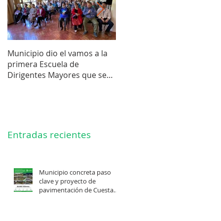
Municipio dio el vamos a la
Concejo Municipal aprobó l
primera Escuela de
compra de terreno para el
Dirigentes Mayores que se
futuro estadio de la liga de
realiza en La Unión.
Los Barrios.
Entradas recientes
Municipio concreta paso
clave y proyecto de
pavimentación de Cuesta
Felis Quechu inicia su
cuenta regresiva.