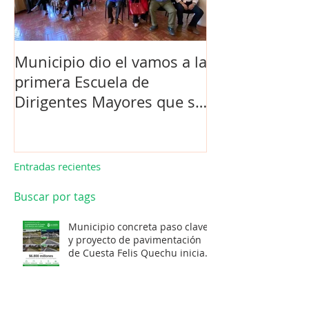
Municipio dio el vamos a la
Concejo Munic
primera Escuela de
la compra de 
Dirigentes Mayores que se
el futuro estad
realiza en La Unión.
de Los Barrios
Entradas recientes
Buscar por tags
Municipio concreta paso clave
y proyecto de pavimentación
de Cuesta Felis Quechu inicia
su cuenta regresiva.