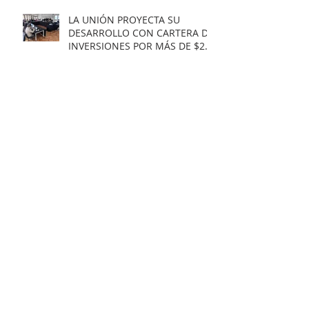
LA UNIÓN PROYECTA SU
DESARROLLO CON CARTERA DE
INVERSIONES POR MÁS DE $20
MIL MILLONES.
Municipio obtiene
Recomendación Satisfactoria
para proyecto de electrificación
rural que beneficiará a 103
familias en distintos sectores
rurales de la comuna.
Artista unionino, Leandro
Araneda, junto al escritos Erwin
Nettig, obtuvo el premio
regional de las Artes y las
Culturas 2025.
Municipio de La Unión invita a
personas con discapacidad a
postular al Programa de
Ayudas Técnicas SENADIS 2026.