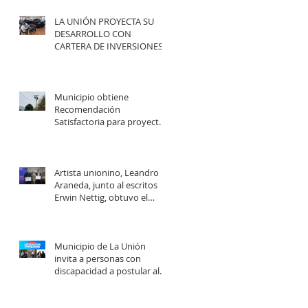
LA UNIÓN PROYECTA SU
DESARROLLO CON
CARTERA DE INVERSIONES
POR MÁS DE $20 MIL
MILLONES.
Municipio obtiene
Recomendación
Satisfactoria para proyecto
de electrificación rural que
beneficiará a 103 familias en
distintos sectores rurales de
la comuna.
Artista unionino, Leandro
Araneda, junto al escritos
Erwin Nettig, obtuvo el
premio regional de las Artes
y las Culturas 2025.
Municipio de La Unión
invita a personas con
discapacidad a postular al
Programa de Ayudas
Técnicas SENADIS 2026.