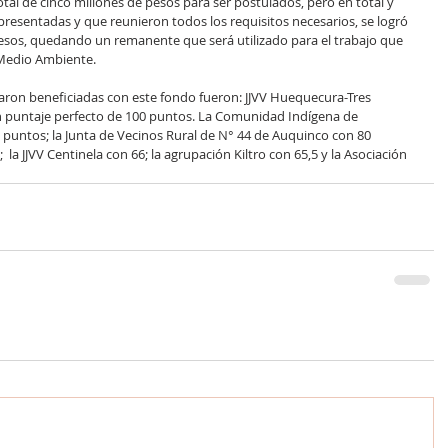
tal de cinco millones de pesos para ser postulados, pero en total y 
presentadas y que reunieron todos los requisitos necesarios, se logró 
esos, quedando un remanente que será utilizado para el trabajo que 
e Medio Ambiente.
aron beneficiadas con este fondo fueron: JJVV Huequecura-Tres 
 puntaje perfecto de 100 puntos. La Comunidad Indígena de 
5 puntos; la Junta de Vecinos Rural de N° 44 de Auquinco con 80 
  la JJVV Centinela con 66; la agrupación Kiltro con 65,5 y la Asociación 