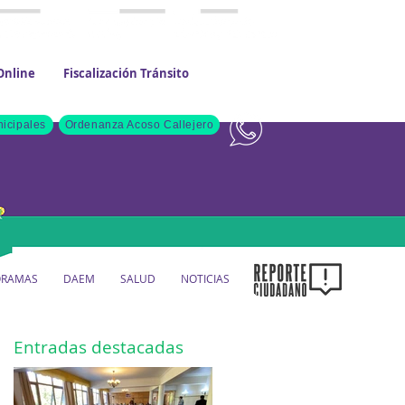
Online
Fiscalización Tránsito
Contacto
icipales
Ordenanza Acoso Callejero
ORAMAS
DAEM
SALUD
NOTICIAS
Entradas destacadas