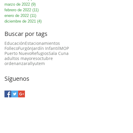
marzo de 2022
(9)
9 entradas
febrero de 2022
(11)
11 entradas
enero de 2022
(11)
11 entradas
diciembre de 2021
(4)
4 entradas
Buscar por tags
Educación
Estacionamientos
Folleco
Furgón
Jardín Infantil
MOP
Puerto Nuevo
Refugios
Sala Cuna
adultos mayores
octubre
ordenanza
rally
utem
Síguenos
a Unión