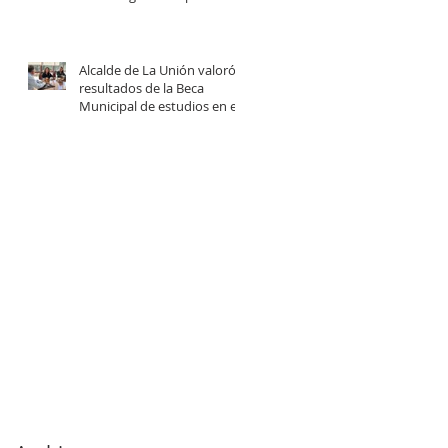
centro comunitario de
cuidados en la Provincia del
Ranco.
Alcalde de La Unión valoró
resultados de la Beca
Municipal de estudios en el
extranjero tras reunión con
estudiantes beneficiadas