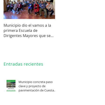
Municipio dio el vamos a la
Concejo Municipal aprobó l
primera Escuela de
compra de terreno para el
Dirigentes Mayores que se
futuro estadio de la liga de
realiza en La Unión.
Los Barrios.
Entradas recientes
Municipio concreta paso
clave y proyecto de
pavimentación de Cuesta
Felis Quechu inicia su
cuenta regresiva.