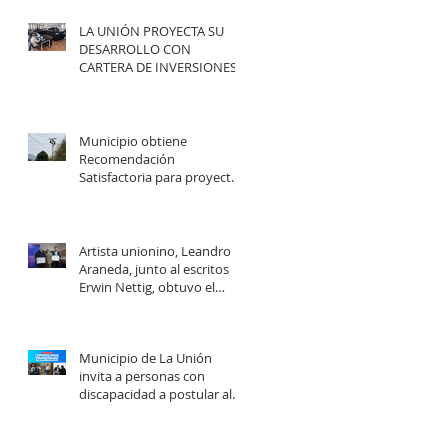
LA UNIÓN PROYECTA SU
DESARROLLO CON
CARTERA DE INVERSIONES
POR MÁS DE $20 MIL
MILLONES.
Municipio obtiene
Recomendación
Satisfactoria para proyecto
de electrificación rural que
beneficiará a 103 familias en
distintos sectores rurales de
la comuna.
Artista unionino, Leandro
Araneda, junto al escritos
Erwin Nettig, obtuvo el
premio regional de las Artes
y las Culturas 2025.
Municipio de La Unión
invita a personas con
discapacidad a postular al
Programa de Ayudas
Técnicas SENADIS 2026.