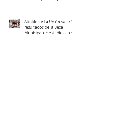
centro comunitario de
cuidados en la Provincia del
Ranco.
Alcalde de La Unión valoró
resultados de la Beca
Municipal de estudios en el
extranjero tras reunión con
estudiantes beneficiadas