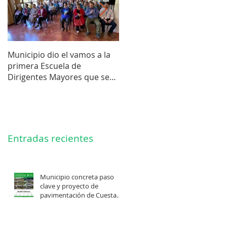
Municipio dio el vamos a la
Concejo Municipal aprobó l
primera Escuela de
compra de terreno para el
Dirigentes Mayores que se
futuro estadio de la liga de
realiza en La Unión.
Los Barrios.
Entradas recientes
Municipio concreta paso
clave y proyecto de
pavimentación de Cuesta
Felis Quechu inicia su
cuenta regresiva.