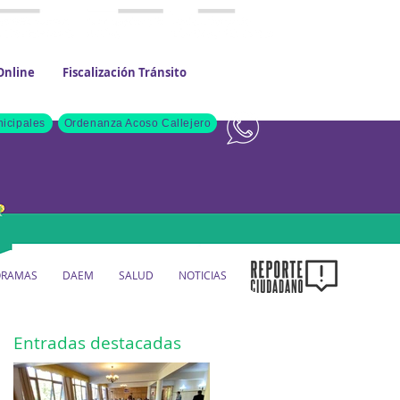
Online
Fiscalización Tránsito
Contacto
icipales
Ordenanza Acoso Callejero
ORAMAS
DAEM
SALUD
NOTICIAS
Entradas destacadas