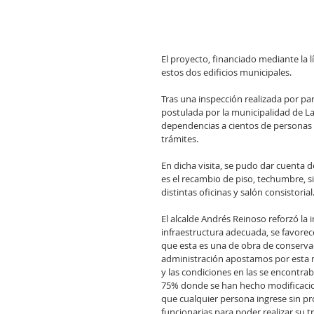
El proyecto, financiado mediante la 
estos dos edificios municipales.
Tras una inspección realizada por par
postulada por la municipalidad de La
dependencias a cientos de personas q
trámites.
En dicha visita, se pudo dar cuenta d
es el recambio de piso, techumbre, sis
distintas oficinas y salón consistorial
El alcalde Andrés Reinoso reforzó la 
infraestructura adecuada, se favorece
que esta es una de obra de conserva
administración apostamos por esta m
y las condiciones en las se encontra
75% donde se han hecho modificacion
que cualquier persona ingrese sin pr
funcionarias para poder realizar su t